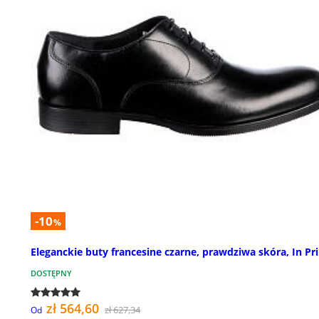
-10
%
Eleganckie buty francesine czarne, prawdziwa skóra, In Pr
DOSTĘPNY
zł 564,60
zł 627,34
Od