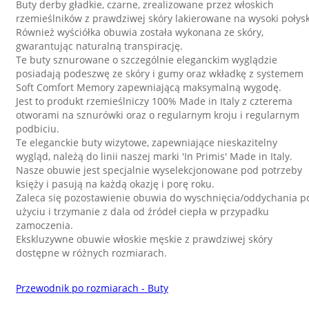
Buty derby gładkie, czarne, zrealizowane przez włoskich
rzemieślników z prawdziwej skóry lakierowane na wysoki połysk
Również wyściółka obuwia została wykonana ze skóry,
gwarantując naturalną transpirację.
Te buty sznurowane o szczególnie eleganckim wyglądzie
posiadają podeszwę ze skóry i gumy oraz wkładkę z systemem
Soft Comfort Memory zapewniającą maksymalną wygodę.
Jest to produkt rzemieślniczy 100% Made in Italy z czterema
otworami na sznurówki oraz o regularnym kroju i regularnym
podbiciu.
Te eleganckie buty wizytowe, zapewniające nieskazitelny
wygląd, należą do linii naszej marki 'In Primis' Made in Italy.
Nasze obuwie jest specjalnie wyselekcjonowane pod potrzeby
księży i ​​pasują na każdą okazję i porę roku.
Zaleca się pozostawienie obuwia do wyschnięcia/oddychania p
użyciu i trzymanie z dala od źródeł ciepła w przypadku
zamoczenia.
Ekskluzywne obuwie włoskie męskie z prawdziwej skóry
dostępne w różnych rozmiarach.
Przewodnik po rozmiarach - Buty