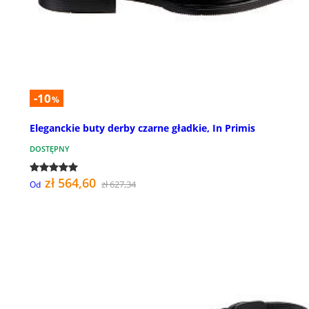
-10
%
Eleganckie buty derby czarne gładkie, In Primis
DOSTĘPNY
zł 564,60
zł 627,34
Od