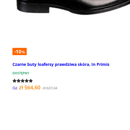
-10
%
Czarne buty loafersy prawdziwa skóra, In Primis
DOSTĘPNY
zł 564,60
zł 627,34
Od