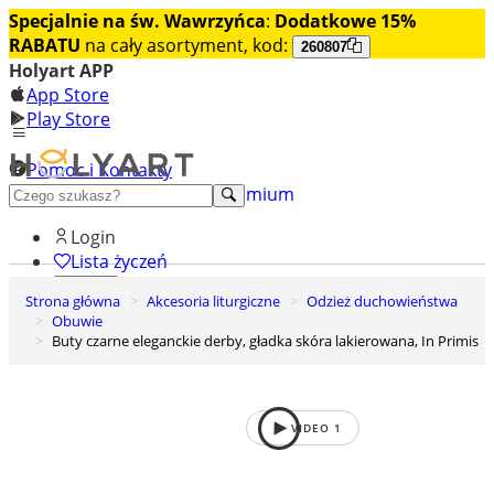
Specjalnie na św. Wawrzyńca
:
Dodatkowe 15%
RABATU
na cały asortyment, kod:
260807
Holyart APP
App Store
Play Store
Pomoc i Kontakty
+48 222 922 860
Odkryj premium
Login
Lista życzeń
Strona główna
Akcesoria liturgiczne
Odzież duchowieństwa
0
Obuwie
Koszyk
Buty czarne eleganckie derby, gładka skóra lakierowana, In Primis
VIDEO
1