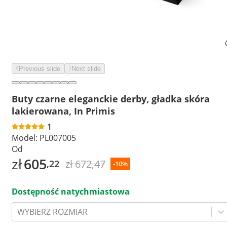
Previous slide
Next slide
Buty czarne eleganckie derby, gładka skóra
lakierowana, In Primis
1
Model:
PL007005
Od
zł
605
zł 672,47
,22
-10%
Dostępność natychmiastowa
WYBIERZ ROZMIAR