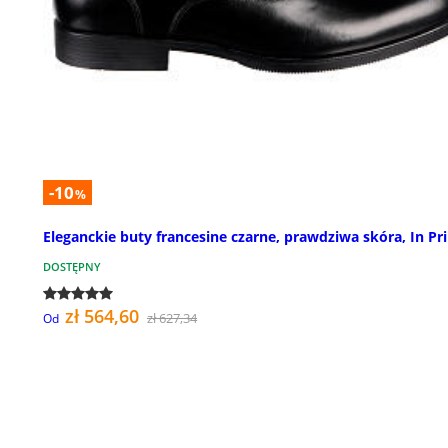
-10
%
Eleganckie buty francesine czarne, prawdziwa skóra, In Pr
DOSTĘPNY
zł 564,60
zł 627,34
Od