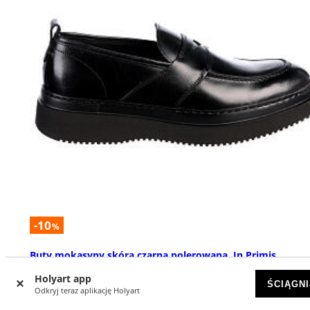
-10
%
Buty mokasyny skóra czarna polerowana, In Primis
DOSTĘPNY
Holyart app
ŚCIĄGNI
Odkryj teraz aplikację Holyart