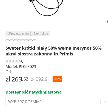
Previous slide
Next slide
Sweter krótki biały 50% wełna merynos 50%
akryl siostra zakonna In Primis
0
Model:
PL005023
Od
zł
263
zł 292,91
,62
-10%
Dostępność natychmiastowa
WYBIERZ ROZMIAR