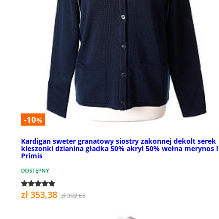
-10
%
Kardigan sweter granatowy siostry zakonnej dekolt serek
kieszonki dzianina gładka 50% akryl 50% wełna merynos 
Primis
DOSTĘPNY
zł 353,38
zł 392,65