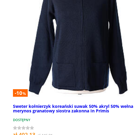
-10
%
Sweter kołnierzyk koreański suwak 50% akryl 50% wełna
merynos granatowy siostra zakonna In Primis
DOSTĘPNY
zł 402,13