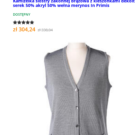
Kamizelka siostry zakonnej brązowa z kieszonkami dekolt
serek 50% akryl 50% wełna merynos In Primis
DOSTĘPNY
zł 304,24
zł 338,04