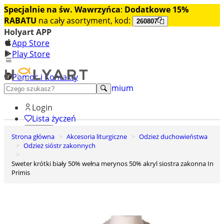
Specjalnie na św. Wawrzyńca
:
Dodatkowe 15%
RABATU
na cały asortyment, kod:
260807
Holyart APP
App Store
Play Store
Pomoc i Kontakty
+48 222 922 860
Odkryj premium
Login
Lista życzeń
Strona główna
Akcesoria liturgiczne
Odzież duchowieństwa
0
Odzież sióstr zakonnych
Koszyk
Sweter krótki biały 50% wełna merynos 50% akryl siostra zakonna In
Primis