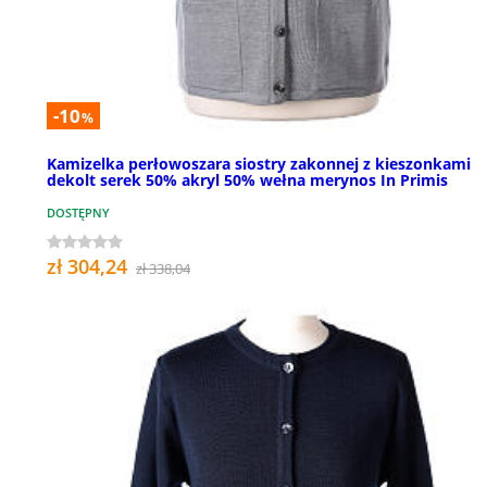
-10
%
Kamizelka perłowoszara siostry zakonnej z kieszonkami
dekolt serek 50% akryl 50% wełna merynos In Primis
DOSTĘPNY
zł 304,24
zł 338,04