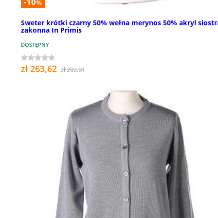
-10
%
Sweter krótki czarny 50% wełna merynos 50% akryl siostr
zakonna In Primis
DOSTĘPNY
zł 263,62
zł 292,91