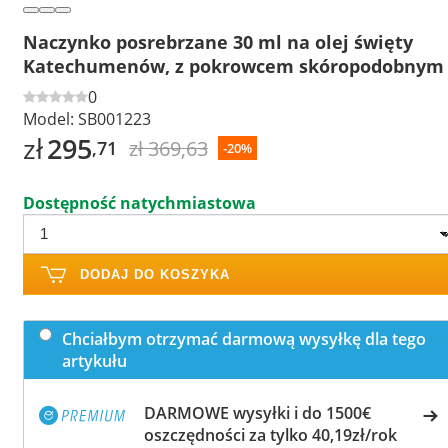
Naczynko posrebrzane 30 ml na olej święty
Katechumenów, z pokrowcem skóropodobnym
0
Model:
SB001223
zł
295
zł 369,63
,71
-20%
Dostępność natychmiastowa
DODAJ DO KOSZYKA
Chciałbym otrzymać darmową wysyłkę dla tego
artykułu
DARMOWE wysyłki i do 1500€
oszczędności za tylko 40,19zł/rok