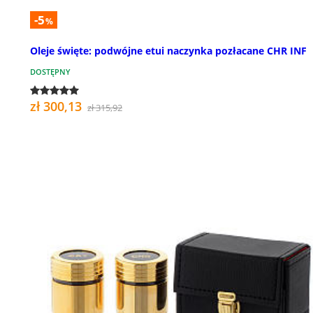
-5
%
Oleje święte: podwójne etui naczynka pozłacane CHR INF
DOSTĘPNY
zł 300,13
zł 315,92