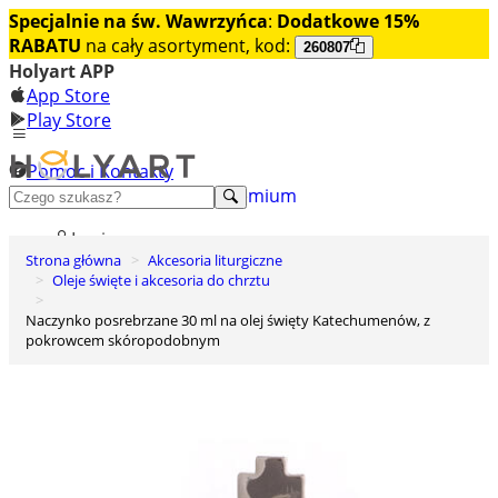
Specjalnie na św. Wawrzyńca
:
Dodatkowe 15%
RABATU
na cały asortyment, kod:
260807
Holyart APP
App Store
Play Store
Pomoc i Kontakty
+48 222 922 860
Odkryj premium
Login
Strona główna
Akcesoria liturgiczne
Lista życzeń
Oleje święte i akcesoria do chrztu
0
Naczynko posrebrzane 30 ml na olej święty Katechumenów, z
Koszyk
pokrowcem skóropodobnym