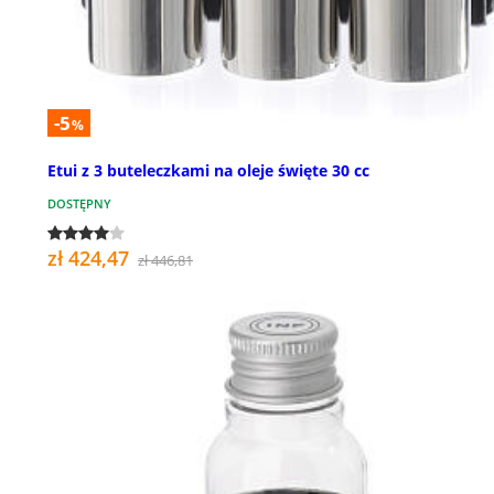
-5
%
Etui z 3 buteleczkami na oleje święte 30 cc
DOSTĘPNY
zł 424,47
zł 446,81