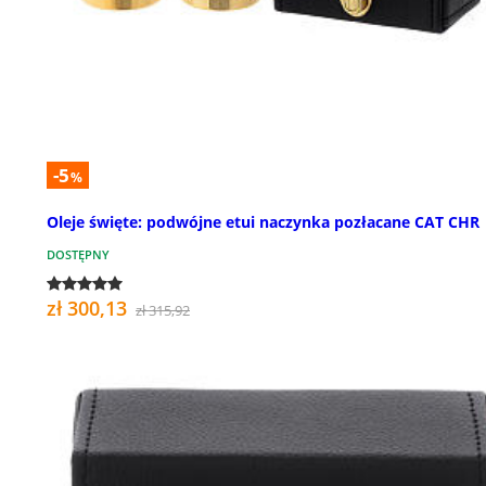
-5
%
Oleje święte: podwójne etui naczynka pozłacane CAT CHR
DOSTĘPNY
zł 300,13
zł 315,92