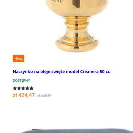
-5
%
Naczynko na oleje święte model Crismera 50 cc
DOSTĘPNY
zł 424,47
zł 446,81