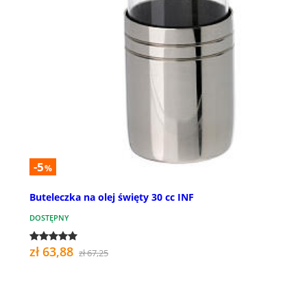
-5
%
Buteleczka na olej święty 30 cc INF
DOSTĘPNY
zł 63,88
zł 67,25