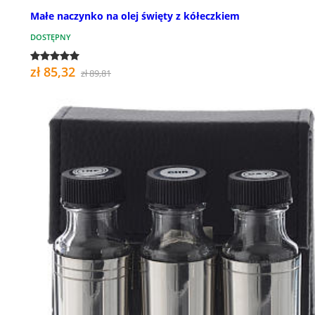
Małe naczynko na olej święty z kółeczkiem
DOSTĘPNY
zł 85,32
zł 89,81