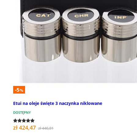
-5
%
Etui na oleje święte 3 naczynka niklowane
DOSTĘPNY
zł 424,47
zł 446,81