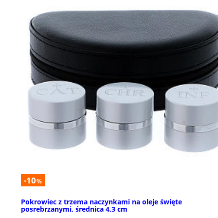
-10
%
Pokrowiec z trzema naczynkami na oleje święte
posrebrzanymi, średnica 4,3 cm