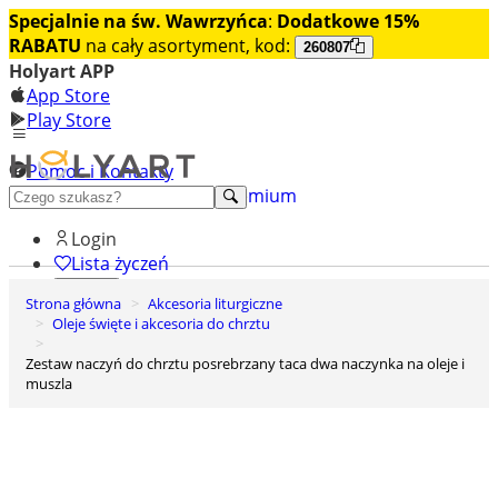
Specjalnie na św. Wawrzyńca
:
Dodatkowe 15%
RABATU
na cały asortyment, kod:
260807
Holyart APP
App Store
Play Store
Pomoc i Kontakty
+48 222 922 860
Odkryj premium
Login
Lista życzeń
Strona główna
Akcesoria liturgiczne
0
Oleje święte i akcesoria do chrztu
Koszyk
Zestaw naczyń do chrztu posrebrzany taca dwa naczynka na oleje i
muszla