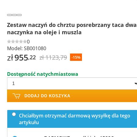
Zestaw naczyń do chrztu posrebrzany taca dwa
naczynka na oleje i muszla
0
Model:
SB001080
zł
955
zł 1123,79
,22
-15%
Dostępność natychmiastowa
DODAJ DO KOSZYKA
Chciałbym otrzymać darmową wysyłkę dla tego
artykułu