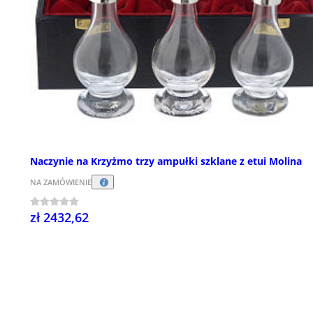
Naczynie na Krzyżmo trzy ampułki szklane z etui Molina
NA ZAMÓWIENIE
zł 2432,62