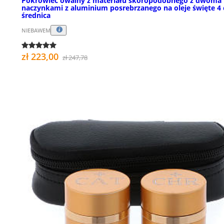
Pokrowiec owalny z materiału skóropodobnego z dwoma
naczynkami z aluminium posrebrzanego na oleje święte 4
średnica
NIEBAWEM
zł 223,00
zł 247,78