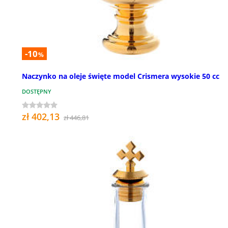
-10
%
Naczynko na oleje święte model Crismera wysokie 50 cc
DOSTĘPNY
zł 402,13
zł 446,81