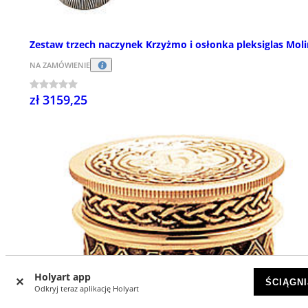
Zestaw trzech naczynek Krzyżmo i osłonka pleksiglas Mol
NA ZAMÓWIENIE
zł 3159,25
Holyart app
ŚCIĄGNI
Odkryj teraz aplikację Holyart