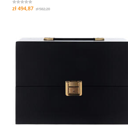
zł 494,87
zł 582,20