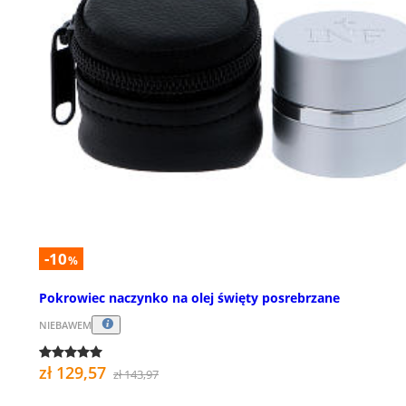
-10
%
Pokrowiec naczynko na olej święty posrebrzane
NIEBAWEM
zł 129,57
zł 143,97