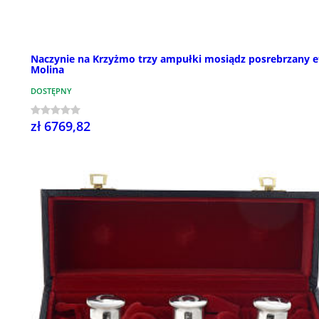
Naczynie na Krzyżmo trzy ampułki mosiądz posrebrzany e
Molina
DOSTĘPNY
zł 6769,82