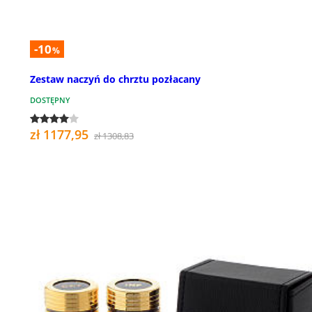
-10
%
Zestaw naczyń do chrztu pozłacany
DOSTĘPNY
zł 1177,95
zł 1308,83