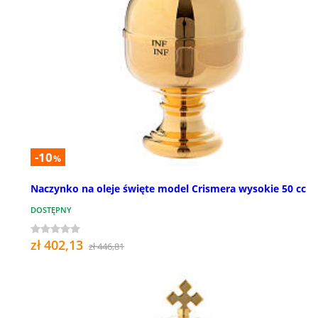
-10
%
Naczynko na oleje święte model Crismera wysokie 50 cc
DOSTĘPNY
zł 402,13
zł 446,81