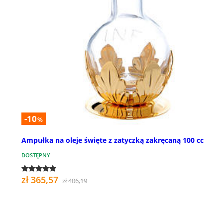
-10
%
Ampułka na oleje święte z zatyczką zakręcaną 100 cc
DOSTĘPNY
zł 365,57
zł 406,19