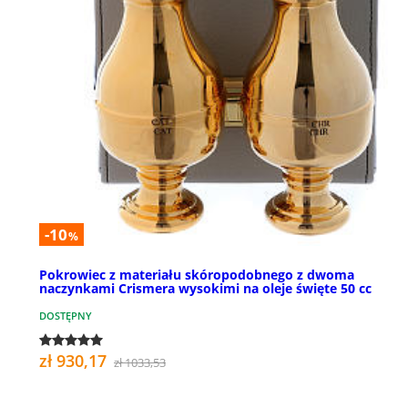
-10
%
Pokrowiec z materiału skóropodobnego z dwoma
naczynkami Crismera wysokimi na oleje święte 50 cc
DOSTĘPNY
zł 930,17
zł 1033,53