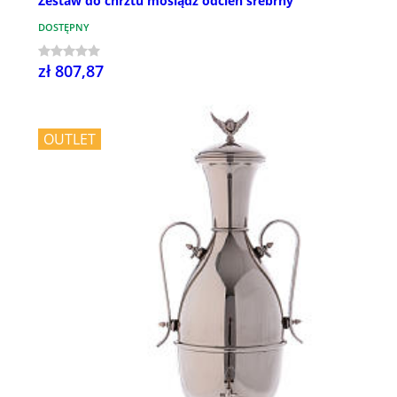
Zestaw do chrztu mosiądz odcień srebrny
DOSTĘPNY
zł 807,87
OUTLET