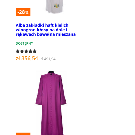
-28
%
Alba zakładki haft kielich
winogron kłosy na dole i
rękawach bawełna mieszana
DOSTĘPNY
zł 356,54
zł 491,94