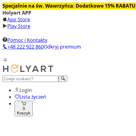
Specjalnie na św. Wawrzyńca
:
Dodatkowe 15% RABATU
Holyart APP
App Store
Play Store
Pomoc i Kontakty
+48 222 922 860
Odkryj premium
Login
Lista życzeń
0
Koszyk