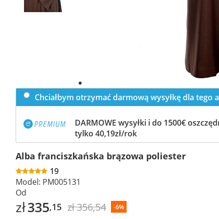
Chciałbym otrzymać darmową wysyłkę dla tego a
DARMOWE wysyłki i do 1500€ oszczędn
tylko 40,19zł/rok
Alba franciszkańska brązowa poliester
19
Model:
PM005131
Od
zł
335
zł 356,54
,15
-6%