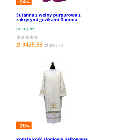
-24
%
Sutanna z wełny purpurowa z
zakrytymi guzikami Gamma
DOSTĘPNY
zł 3425,53
zł 4508,70
-20
%
Komża kość słoniowa haftowana