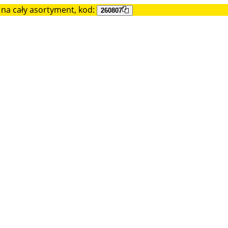
na cały asortyment, kod:
260807