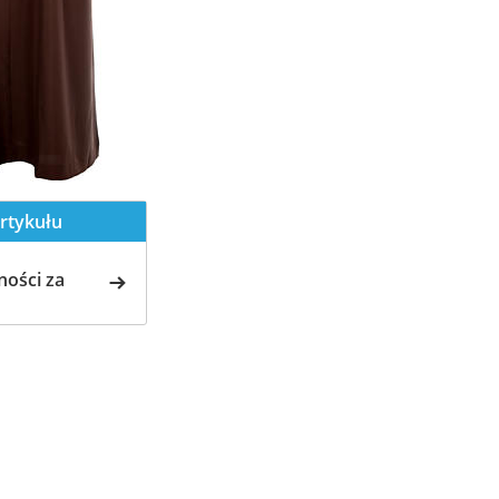
rtykułu
ości za