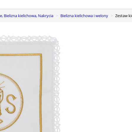
e, Bielizna kielichowa, Nakrycia
Bielizna kielichowa i welony
Zestaw k