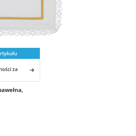
rtykułu
ości za
 bawełna,