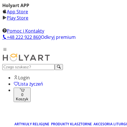
Holyart APP
App Store
Play Store
Pomoc i Kontakty
+48 222 922 860
Odkryj premium
Login
Lista życzeń
0
Koszyk
ARTYKUŁY RELIGIJNE
PRODUKTY KLASZTORNE
AKCESORIA LITURG