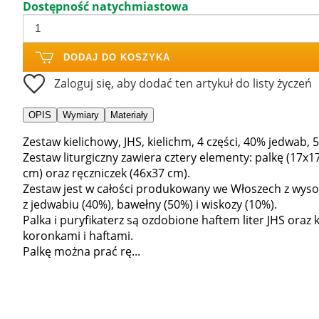
Dostępność natychmiastowa
DODAJ DO KOSZYKA
Zaloguj się, aby dodać ten artykuł do listy życzeń
OPIS
Wymiary
Materiały
Zestaw kielichowy, JHS, kielichm, 4 części, 40% jedwab
Zestaw liturgiczny zawiera cztery elementy: palkę (17x1
cm) oraz ręczniczek (46x37 cm).
Zestaw jest w całości produkowany we Włoszech z wyso
z jedwabiu (40%), bawełny (50%) i wiskozy (10%).
Palka i puryfikaterz są ozdobione haftem liter JHS ora
koronkami i haftami.
Palkę można prać rę...