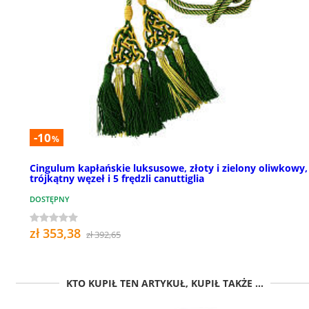
-10
%
Cingulum kapłańskie luksusowe, złoty i zielony oliwkowy,
trójkątny węzeł i 5 frędzli canuttiglia
DOSTĘPNY
zł 353,38
zł 392,65
KTO KUPIŁ TEN ARTYKUŁ, KUPIŁ TAKŻE ...