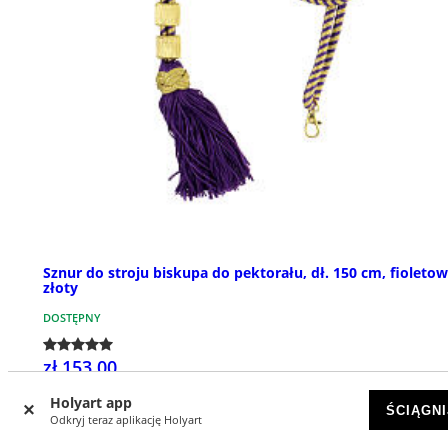
Sznur do stroju biskupa do pektorału, dł. 150 cm, fioletow
złoty
DOSTĘPNY
zł 153,00
Holyart app
ŚCIĄGNI
Odkryj teraz aplikację Holyart