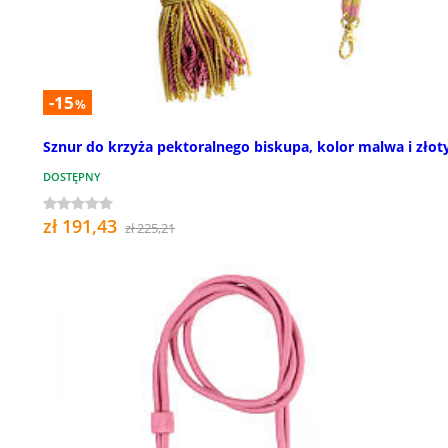
-15
%
Sznur do krzyża pektoralnego biskupa, kolor malwa i złot
DOSTĘPNY
zł 191,43
zł 225,21