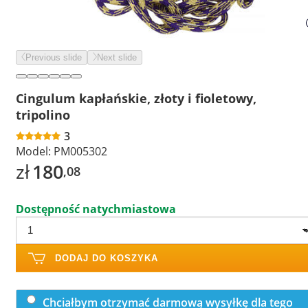
Previous slide
Next slide
Cingulum kapłańskie, złoty i fioletowy,
tripolino
3
Model:
PM005302
zł
180
,08
Dostępność natychmiastowa
DODAJ DO KOSZYKA
Chciałbym otrzymać darmową wysyłkę dla tego