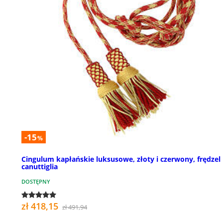
-15
%
Cingulum kapłańskie luksusowe, złoty i czerwony, frędzel
canuttiglia
DOSTĘPNY
zł 418,15
zł 491,94