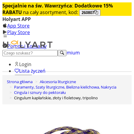
Specjalnie na św. Wawrzyńca
:
Dodatkowe 15%
RABATU
na cały asortyment, kod:
260807
Holyart APP
App Store
Play Store
Pomoc i Kontakty
+48 222 922 860
Odkryj premium
Login
Lista życzeń
Strona główna
Akcesoria liturgiczne
0
Paramenty, Szaty liturgiczne, Bielizna kielichowa, Nakrycia
Koszyk
Cingula i sznury do pektorału
Cingulum kapłańskie, złoty i fioletowy, tripolino