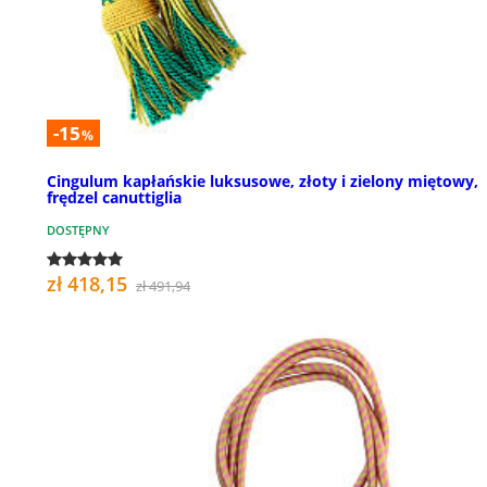
-15
%
Cingulum kapłańskie luksusowe, złoty i zielony miętowy,
frędzel canuttiglia
DOSTĘPNY
zł 418,15
zł 491,94