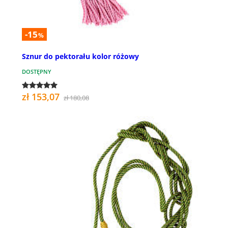
-15
%
Sznur do pektorału kolor różowy
DOSTĘPNY
zł 153,07
zł 180,08