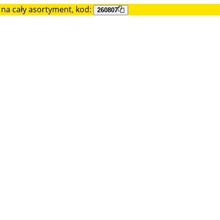
na cały asortyment, kod:
260807