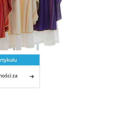
rtykułu
ości za