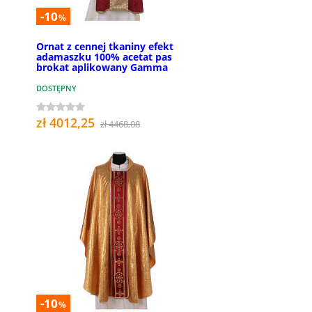
-10
%
Ornat z cennej tkaniny efekt
adamaszku 100% acetat pas
brokat aplikowany Gamma
DOSTĘPNY
zł 4012,25
zł 4468,08
-10
%