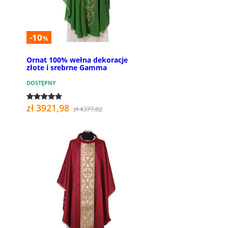
-10
%
Ornat 100% wełna dekoracje
złote i srebrne Gamma
DOSTĘPNY
zł 3921,98
zł 4377,82