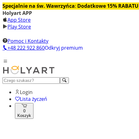
Specjalnie na św. Wawrzyńca
:
Dodatkowe 15% RABATU
Holyart APP
App Store
Play Store
Pomoc i Kontakty
+48 222 922 860
Odkryj premium
Login
Lista życzeń
0
Koszyk