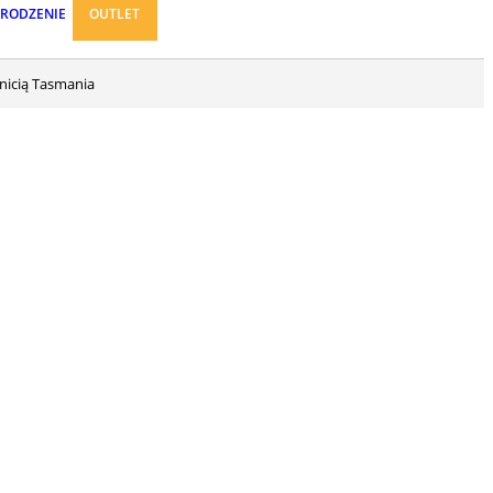
ARODZENIE
OUTLET
nicią Tasmania