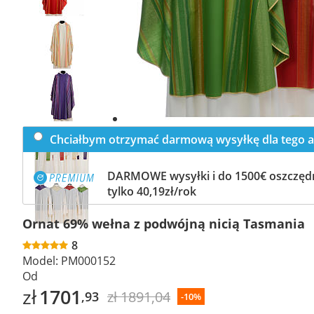
Previous
slide
Next
slide
Chciałbym otrzymać darmową wysyłkę dla tego a
DARMOWE wysyłki i do 1500€ oszczędn
tylko 40,19zł/rok
Ornat 69% wełna z podwójną nicią Tasmania
8
Model:
PM000152
Od
zł
1701
zł 1891,04
,93
-10%