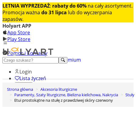
LETNIA WYPRZEDAŻ
:
rabaty do 60%
na cały asortyment.
Promocja ważna
do 31 lipca
lub do wyczerpania
zapasów.
Holyart APP
App Store
Play Store
Pomoc i Kontakty
+48 222 922 860
Odkryj premium
Login
Lista życzeń
Strona główna
Akcesoria liturgiczne
0
Paramenty, Szaty liturgiczne, Bielizna kielichowa, Nakrycia
Stuły
Koszyk
Etui prostokątne na stułę z prawdziwej skóry czerwony