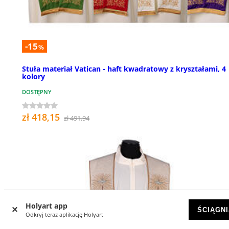
-15
%
Stuła materiał Vatican - haft kwadratowy z kryształami, 4
kolory
DOSTĘPNY
zł 418,15
zł 491,94
Holyart app
ŚCIĄGNI
Odkryj teraz aplikację Holyart