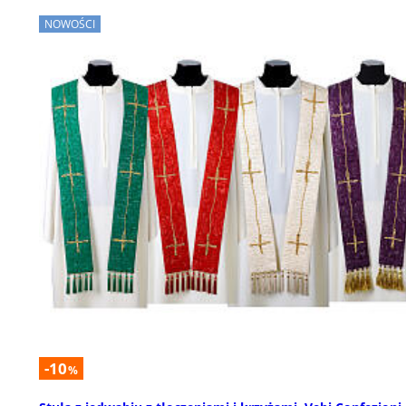
NOWOŚCI
-10
%