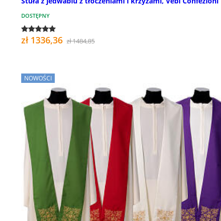
Stuła z jedwabiu z tłoczeniami i krzyżami, Vebi Confezioni
DOSTĘPNY
zł 1336,36
zł 1484,85
NOWOŚCI