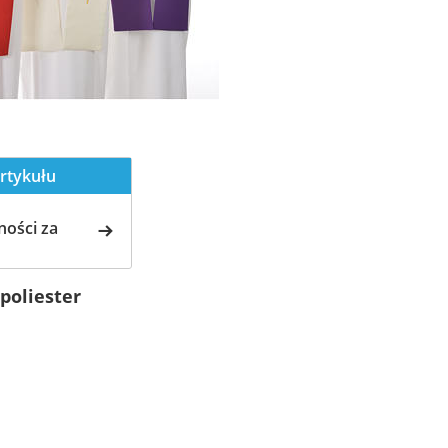
rtykułu
ości za
poliester