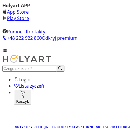
Holyart APP
App Store
Play Store
Pomoc i Kontakty
+48 222 922 860
Odkryj premium
Login
Lista życzeń
0
Koszyk
ARTYKUŁY RELIGIJNE
PRODUKTY KLASZTORNE
AKCESORIA LITURG