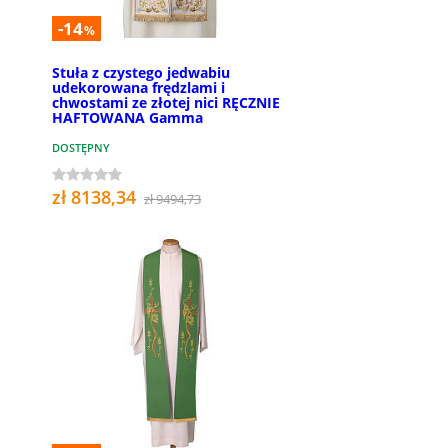
-14
%
Stuła z czystego jedwabiu
udekorowana frędzlami i
chwostami ze złotej nici RĘCZNIE
HAFTOWANA Gamma
DOSTĘPNY
zł 8138,34
zł 9494,73