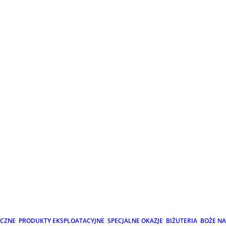
ICZNE
PRODUKTY EKSPLOATACYJNE
SPECJALNE OKAZJE
BIŻUTERIA
BOŻE N