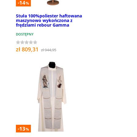
-14
%
Stuła 100%poliester haftowana
maszynowo wykończona z
frędzlami rebour Gamma
DOSTĘPNY
zł 809,31
zł 944,95
-13
%