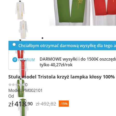
Previous
slide
Next
slide
Chciałbym otrzymać darmową wysyłkę dla tego a
DARMOWE wysyłki i do 1500€ oszczędn
tylko 40,27zł/rok
Stuła model Tristola krzyż lampka kłosy 100% 
0
Model:
PM002101
Od
zł
418
zł 492,82
,90
-15%