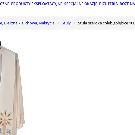
ICZNE
PRODUKTY EKSPLOATACYJNE
SPECJALNE OKAZJE
BIŻUTERIA
BOŻE N
e, Bielizna kielichowa, Nakrycia
Stuły
Stuła szeroka chleb gołębice 10