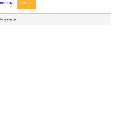
ARODZENIE
OUTLET
0% poliester