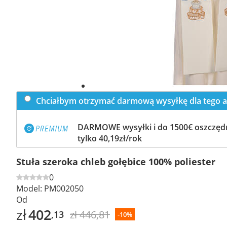
Chciałbym otrzymać darmową wysyłkę dla tego a
DARMOWE wysyłki i do 1500€ oszczędn
tylko 40,19zł/rok
Stuła szeroka chleb gołębice 100% poliester
0
Model:
PM002050
Od
zł
402
zł 446,81
,13
-10%