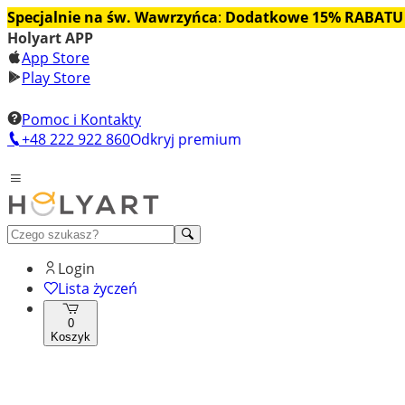
Specjalnie na św. Wawrzyńca
:
Dodatkowe 15% RABATU
Holyart APP
App Store
Play Store
Pomoc i Kontakty
+48 222 922 860
Odkryj premium
Login
Lista życzeń
0
Koszyk