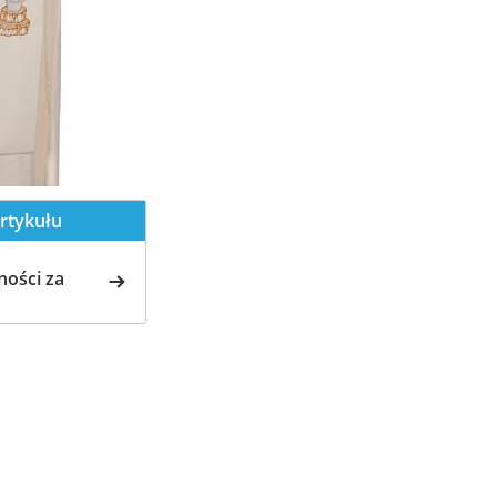
rtykułu
ości za