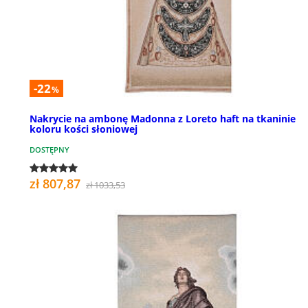
-22
%
Nakrycie na ambonę Madonna z Loreto haft na tkaninie
koloru kości słoniowej
DOSTĘPNY
zł 807,87
zł 1033,53