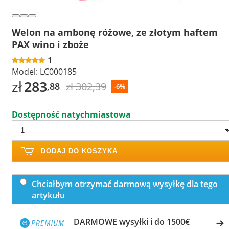
Welon na ambonę różowe, ze złotym haftem
PAX wino i zboże
1
Model:
LC000185
zł
283
zł 302,39
,88
-6%
Dostępność natychmiastowa
DODAJ DO KOSZYKA
Chciałbym otrzymać darmową wysyłkę dla tego
artykułu
DARMOWE wysyłki i do 1500€