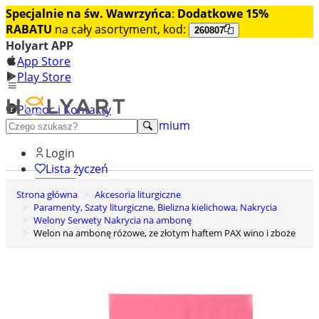
Specjalnie na św. Wawrzyńca
:
Dodatkowe 15%
RABATU
na cały asortyment, kod:
260807
Holyart APP
App Store
Play Store
Pomoc i Kontakty
+48 222 922 860
Odkryj premium
Login
Lista życzeń
Strona główna
Akcesoria liturgiczne
0
Paramenty, Szaty liturgiczne, Bielizna kielichowa, Nakrycia
Koszyk
Welony Serwety Nakrycia na ambonę
Welon na ambonę różowe, ze złotym haftem PAX wino i zboże