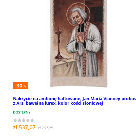
-30
%
Nakrycie na ambonę haftowane, Jan Maria Vianney probos
z Ars, bawełna lurex, kolor kości słoniowej
DOSTĘPNY
zł 537,07
zł 767,25