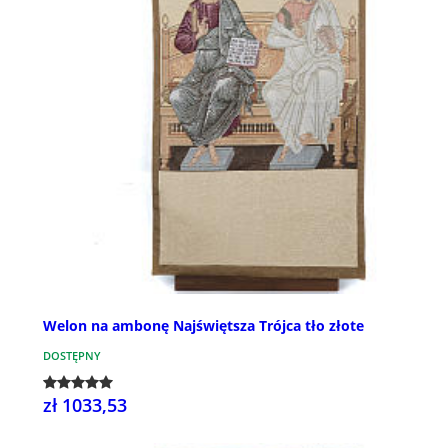
Welon na ambonę Najświętsza Trójca tło złote
DOSTĘPNY
zł 1033,53