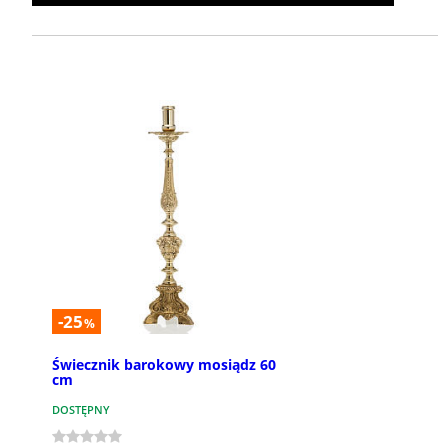
-25
%
Świecznik barokowy mosiądz 60
cm
DOSTĘPNY