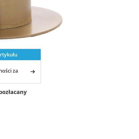
rtykułu
ości za
 pozłacany