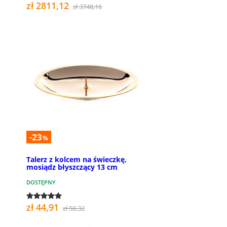
zł 2811,12
zł 3748,16
-23
%
Talerz z kolcem na świeczkę,
mosiądz błyszczący 13 cm
DOSTĘPNY
zł 44,91
zł 58,32