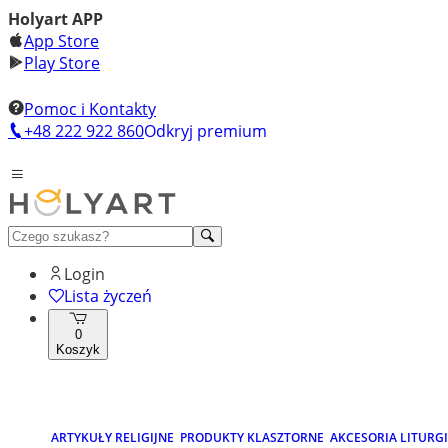
Holyart APP
App Store
Play Store
Pomoc i Kontakty
+48 222 922 860
Odkryj premium
Login
Lista życzeń
0
Koszyk
ARTYKUŁY RELIGIJNE
PRODUKTY KLASZTORNE
AKCESORIA LITURG