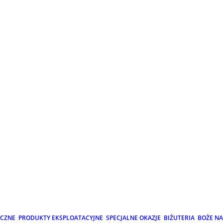
ICZNE
PRODUKTY EKSPLOATACYJNE
SPECJALNE OKAZJE
BIŻUTERIA
BOŻE N