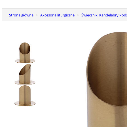
Strona główna
Akcesoria liturgiczne
Świeczniki Kandelabry Po