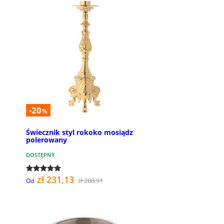
-20
%
Świecznik styl rokoko mosiądz
polerowany
DOSTĘPNY
zł 231,13
zł 288,91
Od