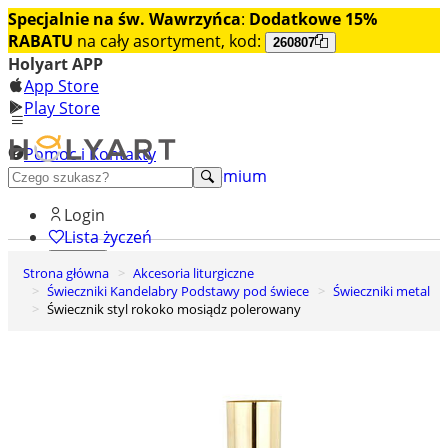
Specjalnie na św. Wawrzyńca
:
Dodatkowe 15%
RABATU
na cały asortyment, kod:
260807
Holyart APP
App Store
Play Store
Pomoc i Kontakty
+48 222 922 860
Odkryj premium
Login
Lista życzeń
Strona główna
Akcesoria liturgiczne
0
Świeczniki Kandelabry Podstawy pod świece
Świeczniki metal
Koszyk
Świecznik styl rokoko mosiądz polerowany