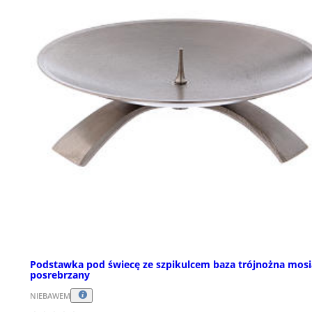
Podstawka pod świecę ze szpikulcem baza trójnożna mos
posrebrzany
NIEBAWEM