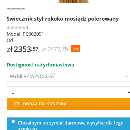
Świecznik styl rokoko mosiądz polerowany
0
Model:
PC002051
Od
zł
2353
zł 2477,75
,87
-5%
Dostępność natychmiastowa
WYBIERZ WYSOKOŚĆ
DODAJ DO KOSZYKA
Chciałbym otrzymać darmową wysyłkę dla tego
artykułu