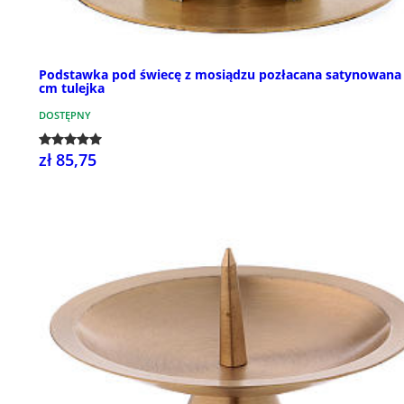
Podstawka pod świecę z mosiądzu pozłacana satynowana
cm tulejka
DOSTĘPNY
zł 85,75