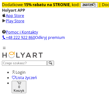
Dodatkowe
15% rabatu na STRONIE
, kod:
| Do
260729
Holyart APP
App Store
Play Store
Pomoc i Kontakty
+48 222 922 860
Odkryj premium
Login
Lista życzeń
0
Koszyk