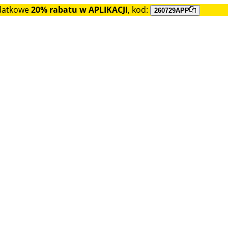
datkowe
20% rabatu w APLIKACJI
, kod:
260729APP