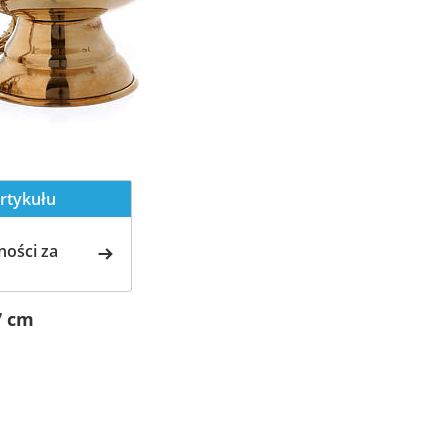
rtykułu
ości za
7 cm