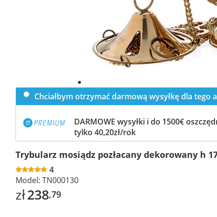
Chciałbym otrzymać darmową wysyłkę dla tego a
DARMOWE wysyłki i do 1500€ oszczędn
tylko 40,20zł/rok
Trybularz mosiądz pozłacany dekorowany h 1
4
Model:
TN000130
zł
238
,79