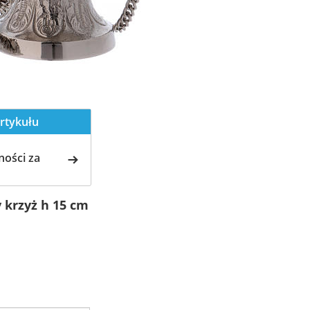
rtykułu
ości za
 krzyż h 15 cm