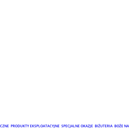
ICZNE
PRODUKTY EKSPLOATACYJNE
SPECJALNE OKAZJE
BIŻUTERIA
BOŻE N