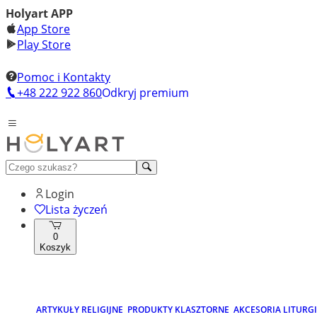
Holyart APP
App Store
Play Store
Pomoc i Kontakty
+48 222 922 860
Odkryj premium
Login
Lista życzeń
0
Koszyk
ARTYKUŁY RELIGIJNE
PRODUKTY KLASZTORNE
AKCESORIA LITURG