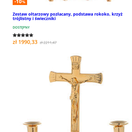
-10
%
Zestaw ołtarzowy pozłacany, podstawa rokoko, krzyż
trójlistny i świeczniki
DOSTĘPNY
zł 1990,33
zł 2211,47