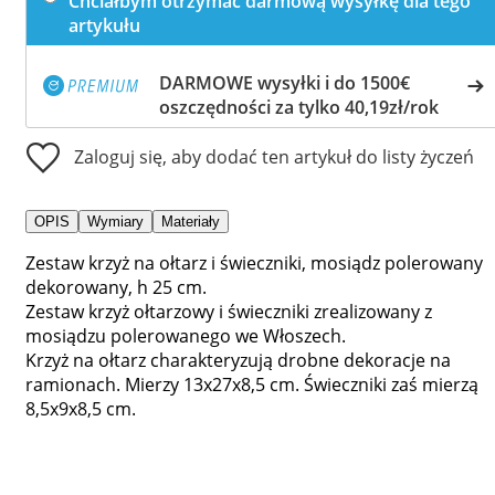
Chciałbym otrzymać darmową wysyłkę dla tego
artykułu
DARMOWE wysyłki i do 1500€
oszczędności za tylko 40,19zł/rok
Zaloguj się, aby dodać ten artykuł do listy życzeń
OPIS
Wymiary
Materiały
Zestaw krzyż na ołtarz i świeczniki, mosiądz polerowany
dekorowany, h 25 cm.
Zestaw krzyż ołtarzowy i świeczniki zrealizowany z
mosiądzu polerowanego we Włoszech.
Krzyż na ołtarz charakteryzują drobne dekoracje na
ramionach. Mierzy 13x27x8,5 cm. Świeczniki zaś mierzą
8,5x9x8,5 cm.