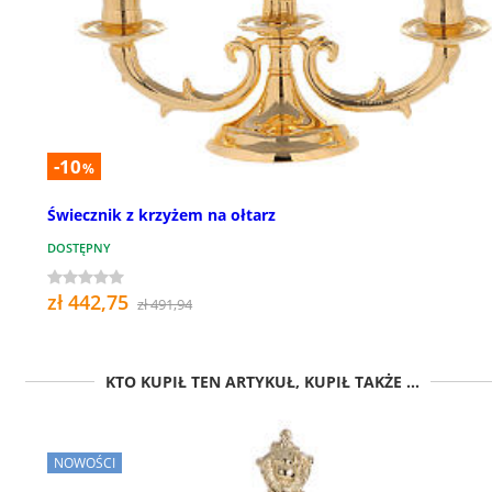
-10
%
Świecznik z krzyżem na ołtarz
DOSTĘPNY
zł 442,75
zł 491,94
KTO KUPIŁ TEN ARTYKUŁ, KUPIŁ TAKŻE ...
NOWOŚCI