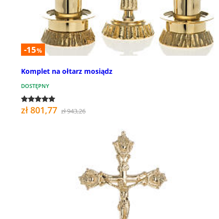
-15
%
Komplet na ołtarz mosiądz
DOSTĘPNY
zł 801,77
zł 943,26