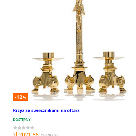
-12
%
Krzyż ze świecznikami na ołtarz
DOSTĘPNY
zł 2021,56
zł 2297,23