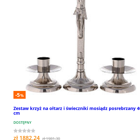
-5
%
Zestaw krzyż na ołtarz i świeczniki mosiądz posrebrzany 4
cm
DOSTĘPNY
zł 1882,24
zł 1981,30