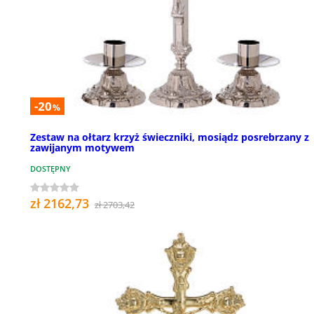
-20
%
Zestaw na ołtarz krzyż świeczniki, mosiądz posrebrzany z
zawijanym motywem
DOSTĘPNY
zł 2162,73
zł 2703,42