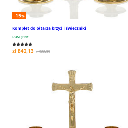
-15
%
Komplet do ołtarza krzyż i świeczniki
DOSTĘPNY
zł 840,13
zł 988,39