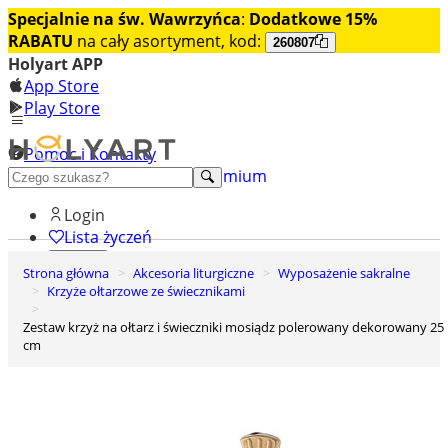
Specjalnie na św. Wawrzyńca
:
Dodatkowe 15%
RABATU
na cały asortyment, kod:
260807
Holyart APP
App Store
Play Store
Pomoc i Kontakty
+48 222 922 860
Odkryj premium
Login
Lista życzeń
Strona główna
Akcesoria liturgiczne
Wyposażenie sakralne
0
Krzyże ołtarzowe ze świecznikami
Koszyk
Zestaw krzyż na ołtarz i świeczniki mosiądz polerowany dekorowany 25
cm