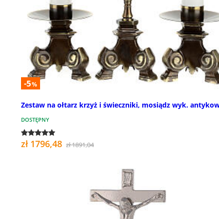
-5
%
Zestaw na ołtarz krzyż i świeczniki, mosiądz wyk. antyko
DOSTĘPNY
zł 1796,48
zł 1891,04