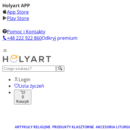
Holyart APP
App Store
Play Store
Pomoc i Kontakty
+48 222 922 860
Odkryj premium
Login
Lista życzeń
0
Koszyk
ARTYKUŁY RELIGIJNE
PRODUKTY KLASZTORNE
AKCESORIA LITURG