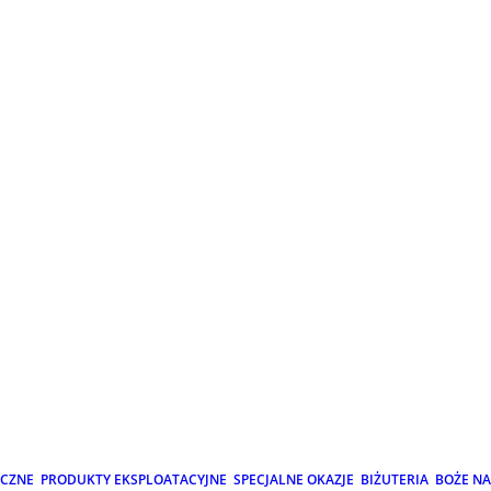
ICZNE
PRODUKTY EKSPLOATACYJNE
SPECJALNE OKAZJE
BIŻUTERIA
BOŻE N