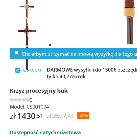
Previous
slide
Next
slide
Chciałbym otrzymać darmową wysyłkę dla tego a
DARMOWE wysyłki i do 1500€ oszczędn
tylko 40,27zł/rok
Krzyż procesyjny buk
0
Model:
CS001004
zł
1430
zł 2527,41
,51
-43%
Dostępność natychmiastowa