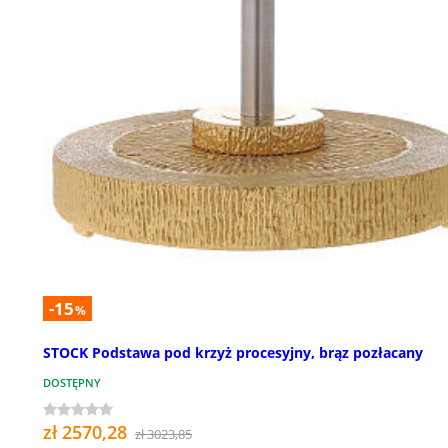
-15
%
STOCK Podstawa pod krzyż procesyjny, brąz pozłacany
DOSTĘPNY
zł 2570,28
zł 3023,85