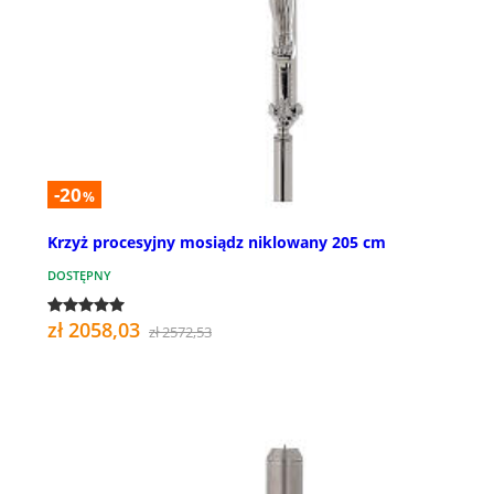
-20
%
Krzyż procesyjny mosiądz niklowany 205 cm
DOSTĘPNY
zł 2058,03
zł 2572,53