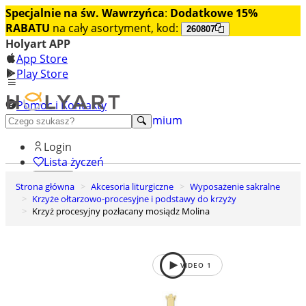
Specjalnie na św. Wawrzyńca
:
Dodatkowe 15%
RABATU
na cały asortyment, kod:
260807
Holyart APP
App Store
Play Store
Pomoc i Kontakty
+48 222 922 860
Odkryj premium
Login
Lista życzeń
Strona główna
Akcesoria liturgiczne
Wyposażenie sakralne
0
Krzyże ołtarzowo-procesyjne i podstawy do krzyży
Koszyk
Krzyż procesyjny pozłacany mosiądz Molina
VIDEO
1