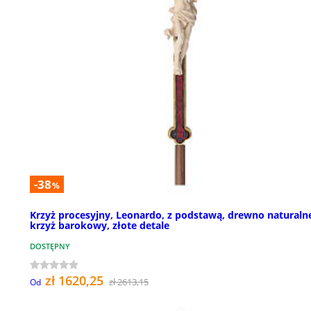
-38
%
Krzyż procesyjny, Leonardo, z podstawą, drewno naturaln
krzyż barokowy, złote detale
DOSTĘPNY
zł 1620,25
zł 2613,15
Od