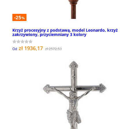
-25
%
Krzyż procesyjny z podstawą, model Leonardo, krzyż
zakrzywiony, przyciemniany 3 kolory
zł 1936,17
zł 2572,53
Od