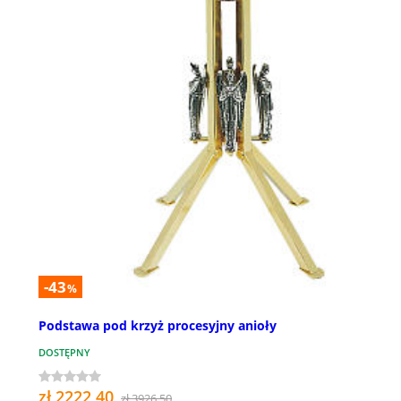
-43
%
Podstawa pod krzyż procesyjny anioły
DOSTĘPNY
zł 2222,40
zł 3926,50