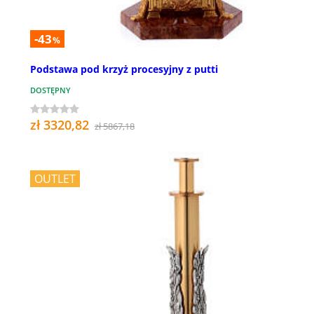
-43
%
Podstawa pod krzyż procesyjny z putti
DOSTĘPNY
zł 3320,82
zł 5867,18
OUTLET