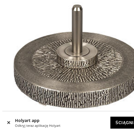
Holyart app
ŚCIĄGNI
Odkryj teraz aplikację Holyart
Podstawa pod krzyż procesyjny z posrebrzanego brązu