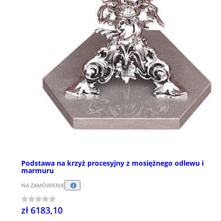
Podstawa na krzyż procesyjny z mosiężnego odlewu i
marmuru
NA ZAMÓWIENIE
zł 6183,10