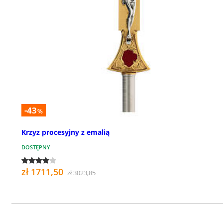
-43
%
Krzyz procesyjny z emalią
DOSTĘPNY
zł 1711,50
zł 3023,85