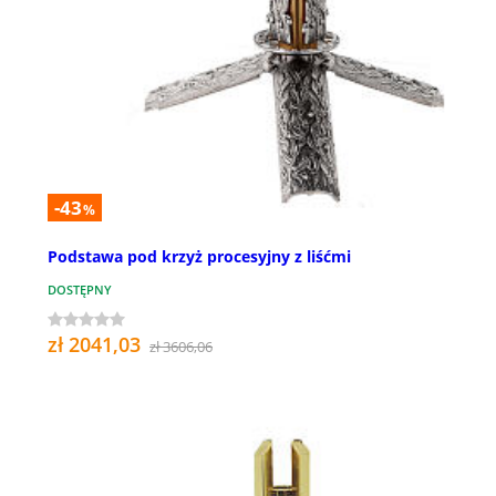
-43
%
Podstawa pod krzyż procesyjny z liśćmi
DOSTĘPNY
zł 2041,03
zł 3606,06