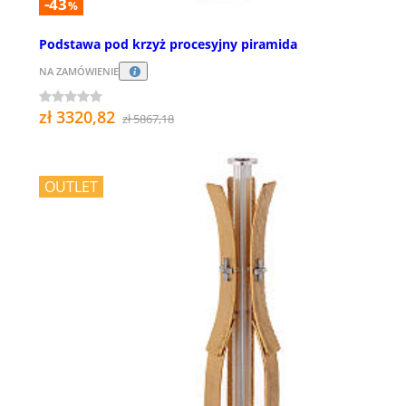
-43
%
Podstawa pod krzyż procesyjny piramida
NA ZAMÓWIENIE
zł 3320,82
zł 5867,18
OUTLET