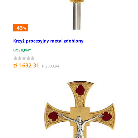
-43
%
Krzyż procesyjny metal zdobiony
DOSTĘPNY
zł 1632,31
zł 2883,94