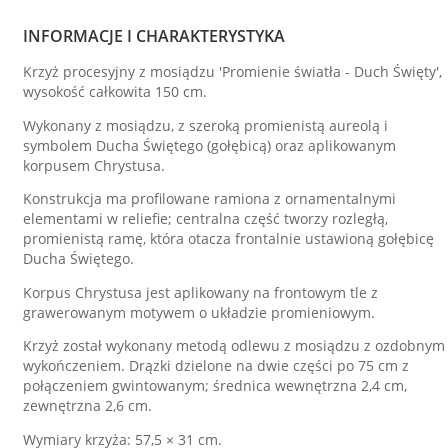
INFORMACJE I CHARAKTERYSTYKA
Krzyż procesyjny z mosiądzu 'Promienie światła - Duch Święty',
wysokość całkowita 150 cm.
Wykonany z mosiądzu, z szeroką promienistą aureolą i
symbolem Ducha Świętego (gołębicą) oraz aplikowanym
korpusem Chrystusa.
Konstrukcja ma profilowane ramiona z ornamentalnymi
elementami w reliefie; centralna część tworzy rozległą,
promienistą ramę, która otacza frontalnie ustawioną gołębicę
Ducha Świętego.
Korpus Chrystusa jest aplikowany na frontowym tle z
grawerowanym motywem o układzie promieniowym.
Krzyż został wykonany metodą odlewu z mosiądzu z ozdobnym
wykończeniem. Drązki dzielone na dwie części po 75 cm z
połączeniem gwintowanym; średnica wewnętrzna 2,4 cm,
zewnętrzna 2,6 cm.
Wymiary krzyża: 57,5 × 31 cm.