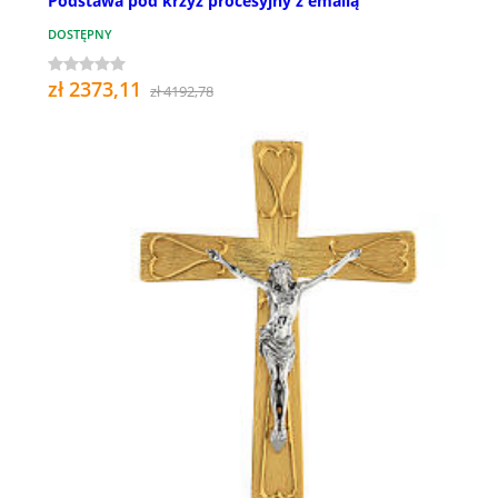
Podstawa pod krzyż procesyjny z emalią
DOSTĘPNY
zł 2373,11
zł 4192,78