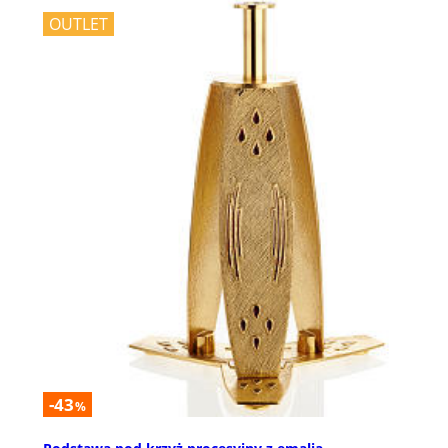
OUTLET
-43
%