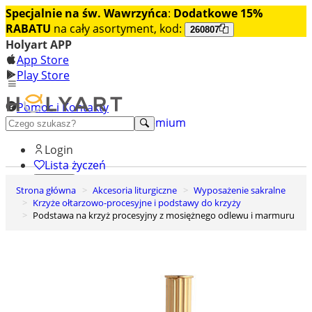
Specjalnie na św. Wawrzyńca
:
Dodatkowe 15%
RABATU
na cały asortyment, kod:
260807
Holyart APP
App Store
Play Store
Pomoc i Kontakty
+48 222 922 860
Odkryj premium
Login
Lista życzeń
Strona główna
Akcesoria liturgiczne
Wyposażenie sakralne
0
Krzyże ołtarzowo-procesyjne i podstawy do krzyży
Koszyk
Podstawa na krzyż procesyjny z mosiężnego odlewu i marmuru