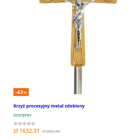
-43
%
Krzyż procesyjny metal zdobiony
DOSTĘPNY
zł 1632,31
zł 2883,94