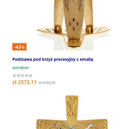
-43
%
Podstawa pod krzyż procesyjny z emalią
DOSTĘPNY
zł 2373,11
zł 4192,78