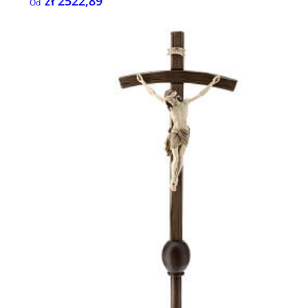
zł 2522,89
Od