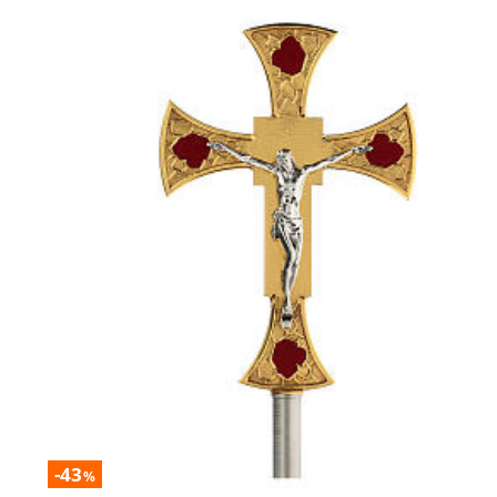
-43
%