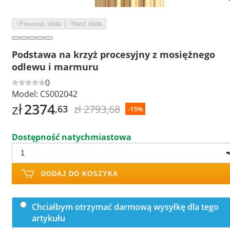
Previous slide
Next slide
Podstawa na krzyż procesyjny z mosiężnego
odlewu i marmuru
0
Model:
CS002042
zł
2374
zł 2793,68
,63
-15%
Dostępność natychmiastowa
DODAJ DO KOSZYKA
Chciałbym otrzymać darmową wysyłkę dla tego
artykułu