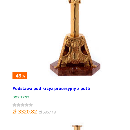
-43
%
Podstawa pod krzyż procesyjny z putti
DOSTĘPNY
zł 3320,82
zł 5867,18