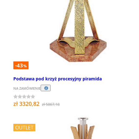
-43
%
Podstawa pod krzyż procesyjny piramida
NA ZAMÓWIENIE
zł 3320,82
zł 5867,18
OUTLET