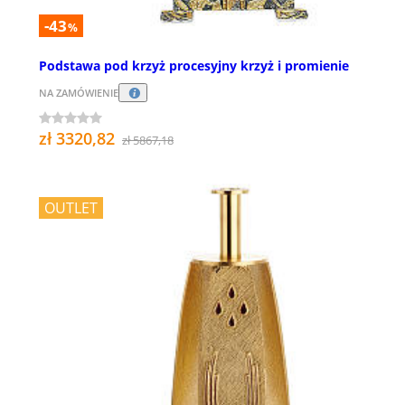
-43
%
Podstawa pod krzyż procesyjny krzyż i promienie
NA ZAMÓWIENIE
zł 3320,82
zł 5867,18
OUTLET