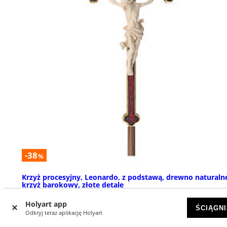
-38
%
Krzyż procesyjny, Leonardo, z podstawą, drewno naturaln
krzyż barokowy, złote detale
DOSTĘPNY
Holyart app
ŚCIĄGNI
Odkryj teraz aplikację Holyart
zł 1620,25
zł 2613,15
Od