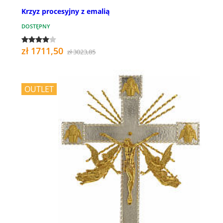
Krzyz procesyjny z emalią
DOSTĘPNY
zł 1711,50
zł 3023,85
OUTLET