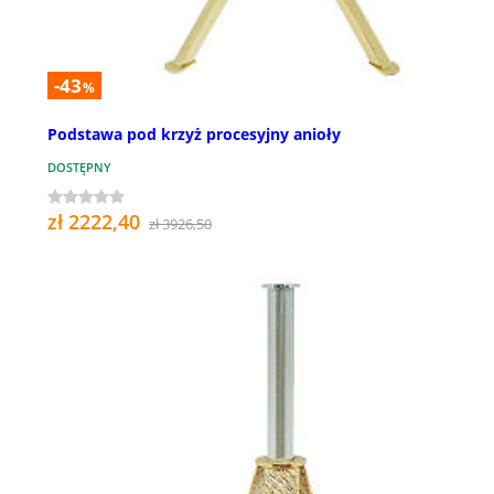
-43
%
Podstawa pod krzyż procesyjny anioły
DOSTĘPNY
zł 2222,40
zł 3926,50