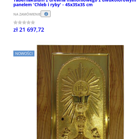
panelem 'Chleb i ryby' - 45x35x35 cm
NA ZAMÓWIENIE
zł 21 697,72
NOWOŚCI