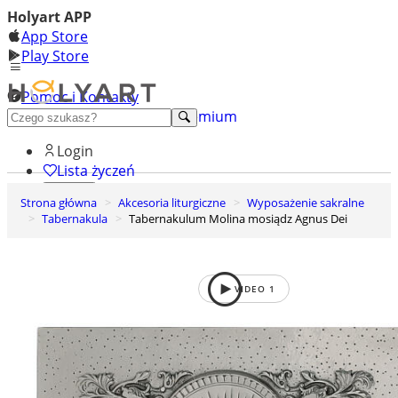
Holyart APP
App Store
Play Store
Pomoc i Kontakty
+48 222 922 860
Odkryj premium
Login
Lista życzeń
Strona główna
Akcesoria liturgiczne
Wyposażenie sakralne
0
Tabernakula
Tabernakulum Molina mosiądz Agnus Dei
Koszyk
VIDEO
1