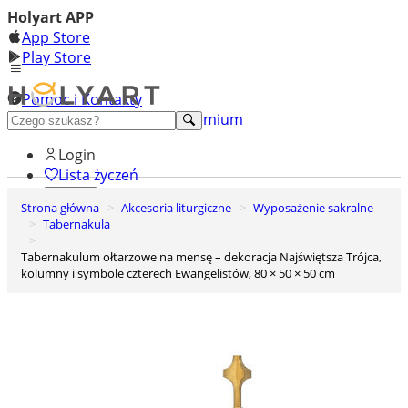
Holyart APP
App Store
Play Store
Pomoc i Kontakty
+48 222 922 860
Odkryj premium
Login
Lista życzeń
Strona główna
Akcesoria liturgiczne
Wyposażenie sakralne
0
Tabernakula
Koszyk
Tabernakulum ołtarzowe na mensę – dekoracja Najświętsza Trójca,
kolumny i symbole czterech Ewangelistów, 80 × 50 × 50 cm