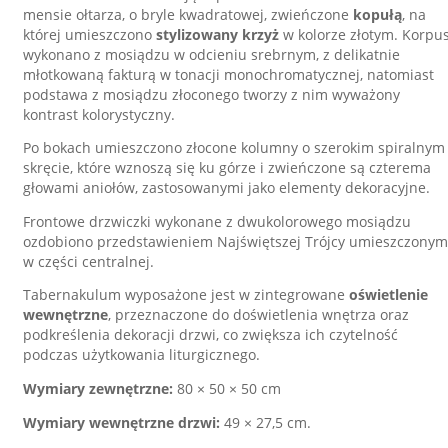
mensie ołtarza, o bryle kwadratowej, zwieńczone
kopułą
, na
której umieszczono
stylizowany krzyż
w kolorze złotym. Korpu
wykonano z mosiądzu w odcieniu srebrnym, z delikatnie
młotkowaną fakturą w tonacji monochromatycznej, natomiast
podstawa z mosiądzu złoconego tworzy z nim wyważony
kontrast kolorystyczny.
Po bokach umieszczono złocone kolumny o szerokim spiralnym
skręcie, które wznoszą się ku górze i zwieńczone są czterema
głowami aniołów, zastosowanymi jako elementy dekoracyjne.
Frontowe drzwiczki wykonane z dwukolorowego mosiądzu
ozdobiono przedstawieniem Najświętszej Trójcy umieszczonym
w części centralnej.
Tabernakulum wyposażone jest w zintegrowane
oświetlenie
wewnętrzne
, przeznaczone do doświetlenia wnętrza oraz
podkreślenia dekoracji drzwi, co zwiększa ich czytelność
podczas użytkowania liturgicznego.
Wymiary zewnętrzne:
80 × 50 × 50 cm
Wymiary wewnętrzne drzwi:
49 × 27,5 cm.