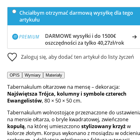
Chciałbym otrzymać darmową wysyłkę dla tego
artykułu
DARMOWE wysyłki i do 1500€
oszczędności za tylko 40,27zł/rok
Zaloguj się, aby dodać ten artykuł do listy życzeń
OPIS
Wymiary
Materiały
Tabernakulum ołtarzowe na mensę – dekoracja:
Najświętsza Trójca, kolumny i symbole czterech
Ewangelistów
, 80 × 50 × 50 cm.
Tabernakulum wolnostojące przeznaczone do ustawieni
na mensie ołtarza, o bryle kwadratowej, zwieńczone
kopułą
, na której umieszczono
stylizowany krzyż
w
kolorze złotym. Korpus wykonano z mosiądzu w odcieni
srebrnym, z delikatnie młotkowaną fakturą w tonacji