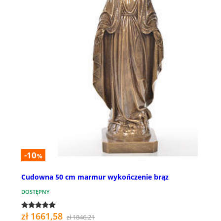
-10
%
Cudowna 50 cm marmur wykończenie brąz
DOSTĘPNY
zł 1661,58
zł 1846,21