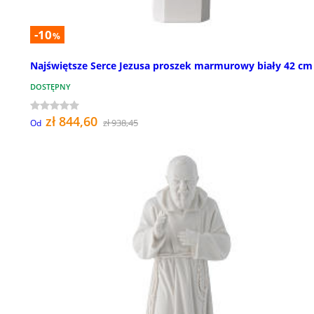
-10
%
Najświętsze Serce Jezusa proszek marmurowy biały 42 cm
DOSTĘPNY
zł 844,60
zł 938,45
Od