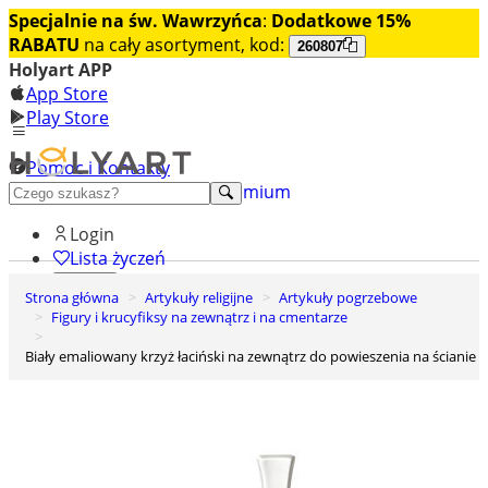
Specjalnie na św. Wawrzyńca
:
Dodatkowe 15%
RABATU
na cały asortyment, kod:
260807
Holyart APP
App Store
Play Store
Pomoc i Kontakty
+48 222 922 860
Odkryj premium
Login
Lista życzeń
Strona główna
Artykuły religijne
Artykuły pogrzebowe
0
Figury i krucyfiksy na zewnątrz i na cmentarze
Koszyk
Biały emaliowany krzyż łaciński na zewnątrz do powieszenia na ścianie