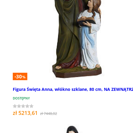
-30
%
Figura Święta Anna, włókno szklane, 80 cm, NA ZEWNĄTR
DOSTĘPNY
zł 5213,61
zł 7448,02