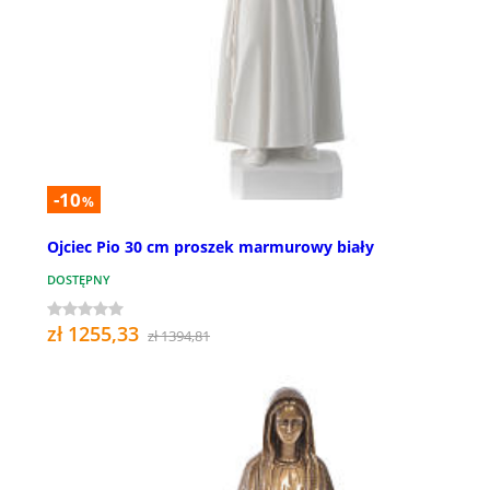
-10
%
Ojciec Pio 30 cm proszek marmurowy biały
DOSTĘPNY
zł 1255,33
zł 1394,81