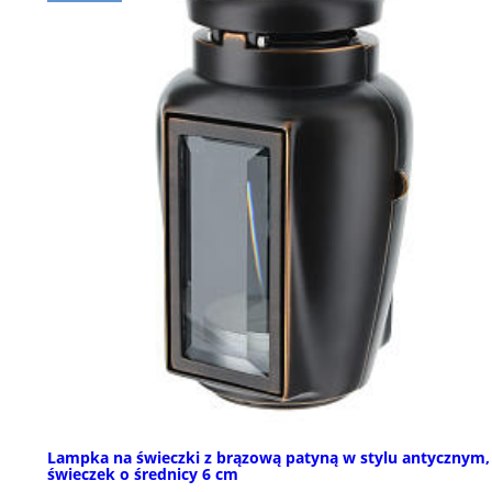
Lampka na świeczki z brązową patyną w stylu antycznym,
świeczek o średnicy 6 cm