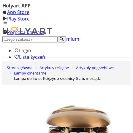
Holyart APP
App Store
Play Store
Pomoc i Kontakty
+48 222 922 860
Odkryj premium
Login
Lista życzeń
Strona główna
Artykuły religijne
Artykuły pogrzebowe
0
Lampy cmentarne
Koszyk
Lampa do świec Księżyc o średnicy 6 cm, mosiądz