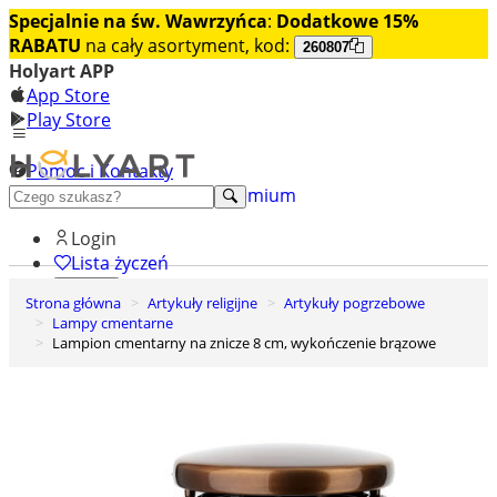
Specjalnie na św. Wawrzyńca
:
Dodatkowe 15%
RABATU
na cały asortyment, kod:
260807
Holyart APP
App Store
Play Store
Pomoc i Kontakty
+48 222 922 860
Odkryj premium
Login
Lista życzeń
Strona główna
Artykuły religijne
Artykuły pogrzebowe
0
Lampy cmentarne
Koszyk
Lampion cmentarny na znicze 8 cm, wykończenie brązowe