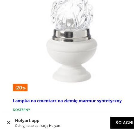
-20
%
Lampka na cmentarz na ziemię marmur syntetyczny
DOSTĘPNY
Holyart app
ŚCIĄGNI
zł 562,98
zł 703,72
Odkryj teraz aplikację Holyart