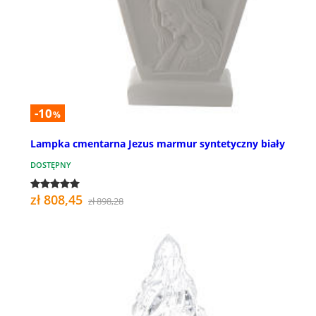
-10
%
Lampka cmentarna Jezus marmur syntetyczny biały
DOSTĘPNY
zł 808,45
zł 898,28