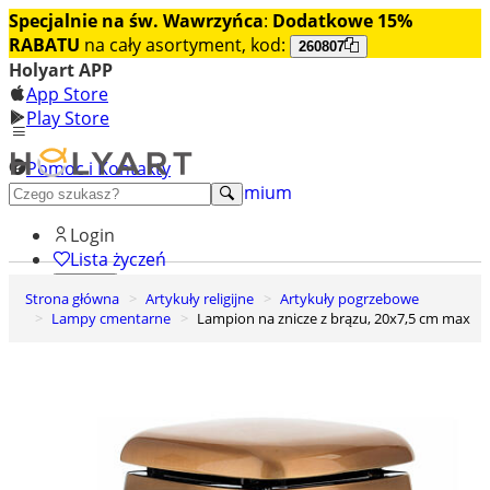
Specjalnie na św. Wawrzyńca
:
Dodatkowe 15%
RABATU
na cały asortyment, kod:
260807
Holyart APP
App Store
Play Store
Pomoc i Kontakty
+48 222 922 860
Odkryj premium
Login
Lista życzeń
Strona główna
Artykuły religijne
Artykuły pogrzebowe
0
Lampy cmentarne
Lampion na znicze z brązu, 20x7,5 cm max
Koszyk