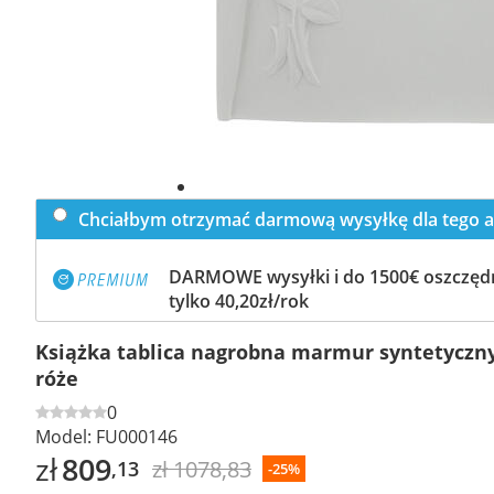
Chciałbym otrzymać darmową wysyłkę dla tego a
DARMOWE wysyłki i do 1500€ oszczędn
tylko 40,20zł/rok
Książka tablica nagrobna marmur syntetyczn
róże
0
Model:
FU000146
zł
809
zł 1078,83
,13
-25%