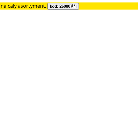
na cały asortyment,
kod: 260807