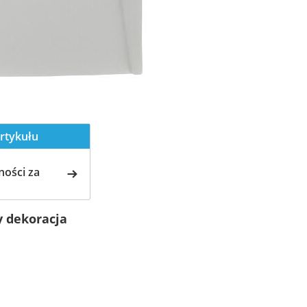
rtykułu
ości za
y dekoracja