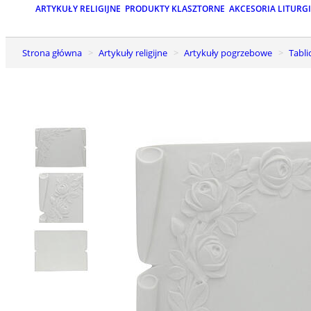
ARTYKUŁY RELIGIJNE
PRODUKTY KLASZTORNE
AKCESORIA LITURG
Strona główna
Artykuły religijne
Artykuły pogrzebowe
Tabli