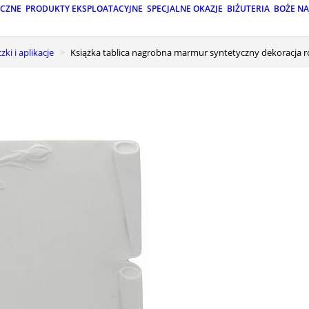
ICZNE
PRODUKTY EKSPLOATACYJNE
SPECJALNE OKAZJE
BIŻUTERIA
BOŻE N
czki i aplikacje
Książka tablica nagrobna marmur syntetyczny dekoracja r