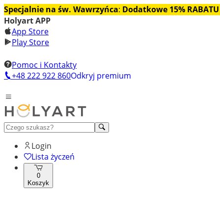
Specjalnie na św. Wawrzyńca
:
Dodatkowe 15% RABATU
Holyart APP
App Store
Play Store
Pomoc i Kontakty
+48 222 922 860
Odkryj premium
Login
Lista życzeń
0
Koszyk