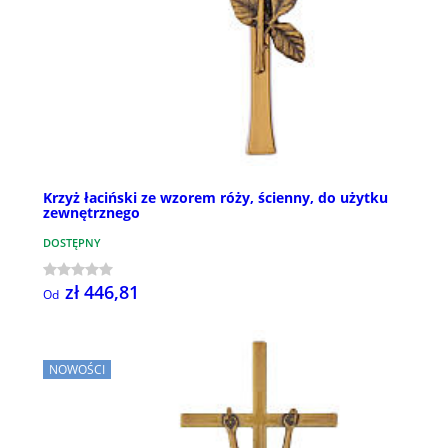
Krzyż łaciński ze wzorem róży, ścienny, do użytku
zewnętrznego
DOSTĘPNY
zł 446,81
Od
NOWOŚCI