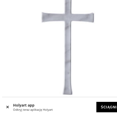
Holyart app
Krzyż ścienny z wykończeniem marmurem Carrara,
ŚCIĄGNI
nowoczesny
Odkryj teraz aplikację Holyart