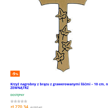
-9
%
Krzyż nagrobny z brązu z grawerowanymi liśćmi – 10 cm, 
ZEWNĄTRZ
DOSTĘPNY
zł 270,34
zł 297,42