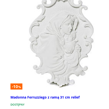
-10
%
Madonna Ferruzziego z ramą 31 cm relief
DOSTĘPNY