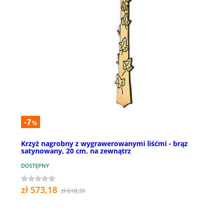
-7
%
Krzyż nagrobny z wygrawerowanymi liśćmi - brąz
satynowany, 20 cm, na zewnątrz
DOSTĘPNY
zł 573,18
zł 618,31