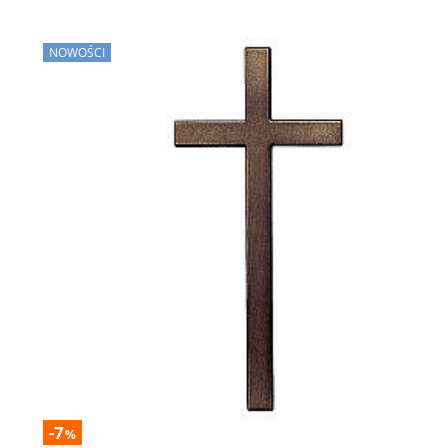
NOWOŚCI
-7
%