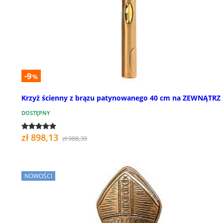
-9
%
Krzyż ścienny z brązu patynowanego 40 cm na ZEWNĄTRZ
DOSTĘPNY
zł 898,13
zł 988,39
NOWOŚCI