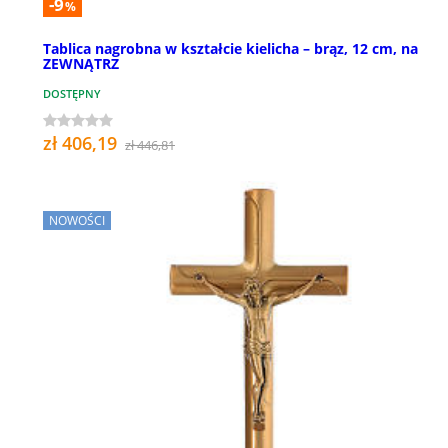
-9
%
Tablica nagrobna w kształcie kielicha – brąz, 12 cm, na
ZEWNĄTRZ
DOSTĘPNY
zł 406,19
zł 446,81
NOWOŚCI