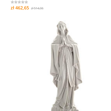
zł 462,65
zł 514,06