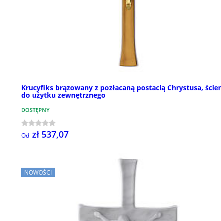
Krucyfiks brązowany z pozłacaną postacią Chrystusa, ście
do użytku zewnętrznego
DOSTĘPNY
zł 537,07
Od
NOWOŚCI