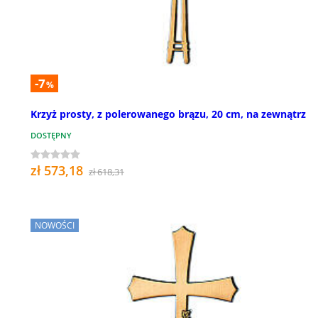
-7
%
Krzyż prosty, z polerowanego brązu, 20 cm, na zewnątrz
DOSTĘPNY
zł 573,18
zł 618,31
NOWOŚCI