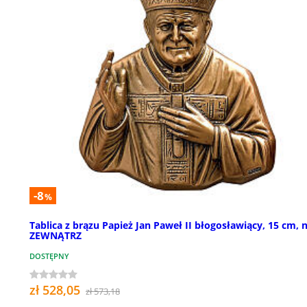
-8
%
Tablica z brązu Papież Jan Paweł II błogosławiący, 15 cm, 
ZEWNĄTRZ
DOSTĘPNY
zł 528,05
zł 573,18