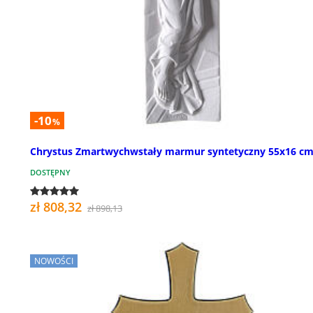
-10
%
Chrystus Zmartwychwstały marmur syntetyczny 55x16 c
DOSTĘPNY
zł 808,32
zł 898,13
NOWOŚCI