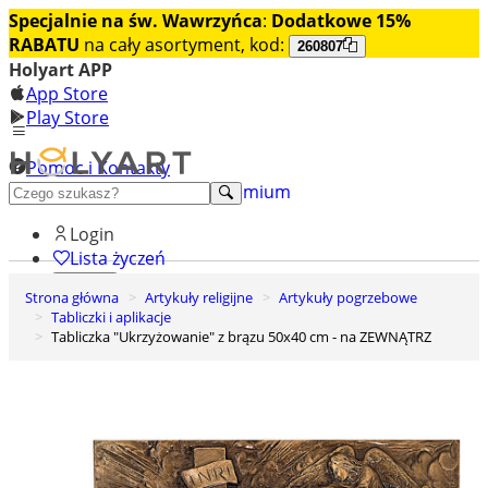
Specjalnie na św. Wawrzyńca
:
Dodatkowe 15%
RABATU
na cały asortyment, kod:
260807
Holyart APP
App Store
Play Store
Pomoc i Kontakty
+48 222 922 860
Odkryj premium
Login
Lista życzeń
Strona główna
Artykuły religijne
Artykuły pogrzebowe
0
Tabliczki i aplikacje
Koszyk
Tabliczka "Ukrzyżowanie" z brązu 50x40 cm - na ZEWNĄTRZ