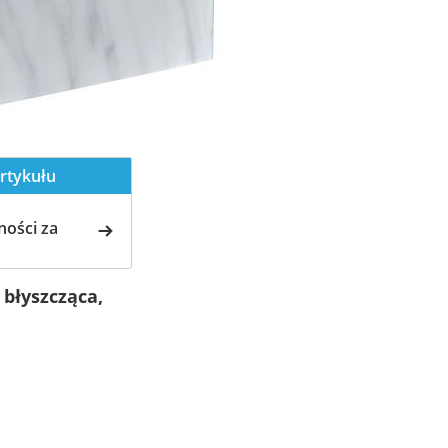
rtykułu
ości za
błyszcząca,