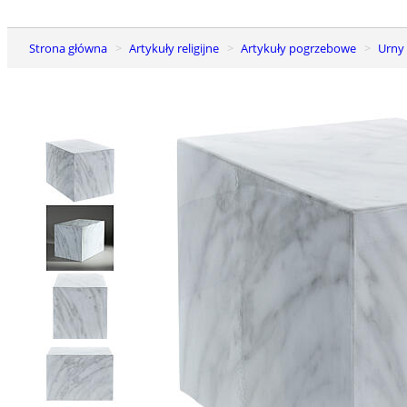
Strona główna
Artykuły religijne
Artykuły pogrzebowe
Urn