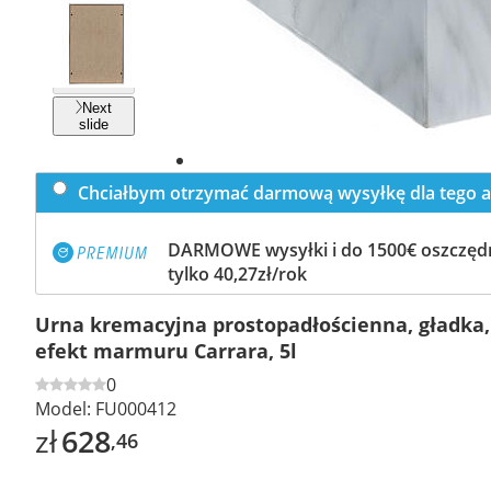
Previous
slide
Next
slide
Chciałbym otrzymać darmową wysyłkę dla tego a
DARMOWE wysyłki i do 1500€ oszczędn
tylko 40,27zł/rok
Urna kremacyjna prostopadłościenna, gładka, 
efekt marmuru Carrara, 5l
0
Model:
FU000412
zł
628
,46