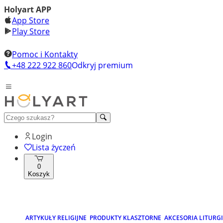
Holyart APP
App Store
Play Store
Pomoc i Kontakty
+48 222 922 860
Odkryj premium
Login
Lista życzeń
0
Koszyk
ARTYKUŁY RELIGIJNE
PRODUKTY KLASZTORNE
AKCESORIA LITURG