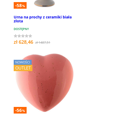
-58
%
Urna na prochy z ceramiki biała
złota
DOSTĘPNY
zł 628,46
zł 1487,51
NOWOŚCI
OUTLET
-56
%