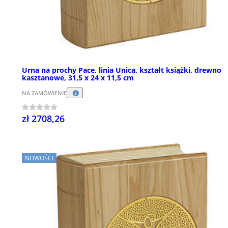
Urna na prochy Pace, linia Unica, kształt książki, drewno
kasztanowe, 31,5 x 24 x 11,5 cm
NA ZAMÓWIENIE
zł 2708,26
NOWOŚCI