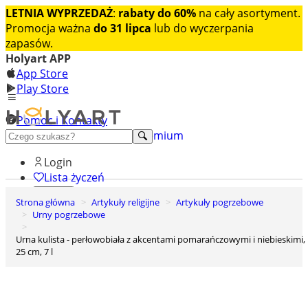
LETNIA WYPRZEDAŻ
:
rabaty do 60%
na cały asortyment.
Promocja ważna
do 31 lipca
lub do wyczerpania
zapasów.
Holyart APP
App Store
Play Store
Pomoc i Kontakty
+48 222 922 860
Odkryj premium
Login
Lista życzeń
Strona główna
Artykuły religijne
Artykuły pogrzebowe
0
Urny pogrzebowe
Koszyk
Urna kulista - perłowobiała z akcentami pomarańczowymi i niebieskimi,
25 cm, 7 l