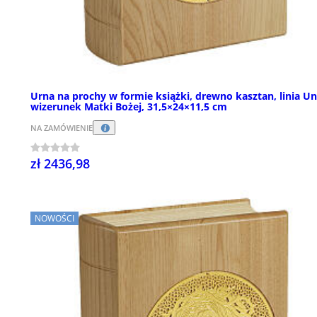
Urna na prochy w formie książki, drewno kasztan, linia Un
wizerunek Matki Bożej, 31,5×24×11,5 cm
NA ZAMÓWIENIE
zł 2436,98
NOWOŚCI