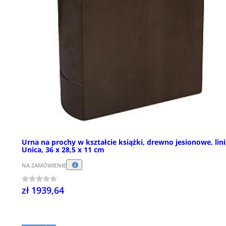
Urna na prochy w kształcie książki, drewno jesionowe, lin
Unica, 36 x 28,5 x 11 cm
NA ZAMÓWIENIE
zł 1939,64