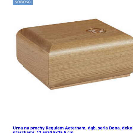
NOWOŚCI
Urna na prochy Requiem Aeternam, dąb, seria Dona, deko
ptaszkami, 12,5x30,5x25,5 cm