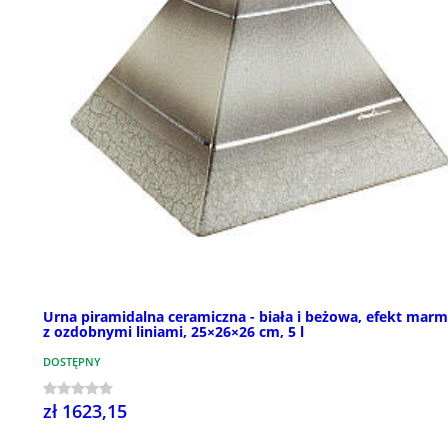
Urna piramidalna ceramiczna - biała i beżowa, efekt mar
z ozdobnymi liniami, 25×26×26 cm, 5 l
DOSTĘPNY
zł 1623,15