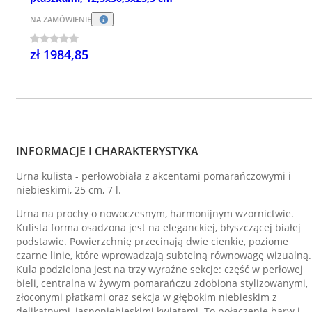
NA ZAMÓWIENIE
zł 1984,85
INFORMACJE I CHARAKTERYSTYKA
Urna kulista - perłowobiała z akcentami pomarańczowymi i
niebieskimi, 25 cm, 7 l.
Urna na prochy o nowoczesnym, harmonijnym wzornictwie.
Kulista forma osadzona jest na eleganckiej, błyszczącej białej
podstawie. Powierzchnię przecinają dwie cienkie, poziome
czarne linie, które wprowadzają subtelną równowagę wizualną.
Kula podzielona jest na trzy wyraźne sekcje: część w perłowej
bieli, centralna w żywym pomarańczu zdobiona stylizowanymi,
złoconymi płatkami oraz sekcja w głębokim niebieskim z
delikatnymi, jasnoniebieskimi kwiatami. To połączenie barw i