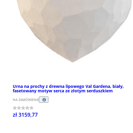
Urna na prochy z drewna lipowego Val Gardena, biały,
fasetowany motyw serca ze złotym serduszkiem
NA ZAMÓWIENIE
zł 3159,77