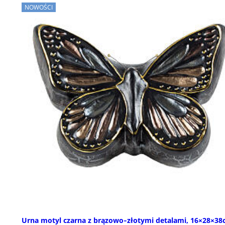
NOWOŚCI
Urna motyl czarna z brązowo‑złotymi detalami, 16×28×38