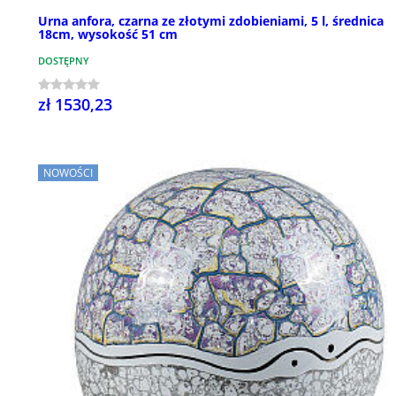
Urna anfora, czarna ze złotymi zdobieniami, 5 l, średnica
18cm, wysokość 51 cm
DOSTĘPNY
zł 1530,23
NOWOŚCI