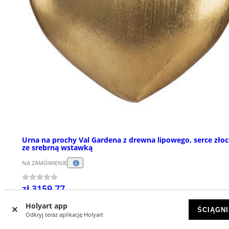
Urna na prochy Val Gardena z drewna lipowego, serce zło
ze srebrną wstawką
NA ZAMÓWIENIE
zł 3159,77
Holyart app
ŚCIĄGNI
Odkryj teraz aplikację Holyart
NOWOŚCI