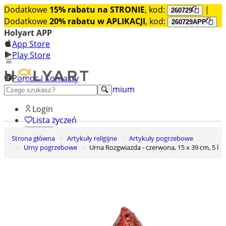
Dodatkowe
15% rabatu na STRONIE
, kod:
|
260729
Dodatkowe
20% rabatu w APLIKACJI
, kod:
260729APP
Holyart APP
App Store
Play Store
Pomoc i Kontakty
+48 222 922 860
Odkryj premium
Login
Lista życzeń
Strona główna
Artykuły religijne
Artykuły pogrzebowe
0
Urny pogrzebowe
Urna Rozgwiazda - czerwona, 15 x 39 cm, 5 l
Koszyk