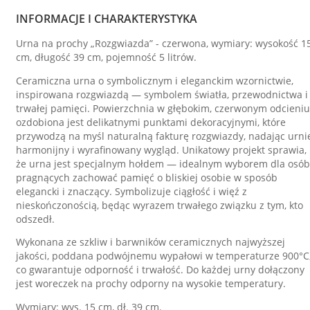
INFORMACJE I CHARAKTERYSTYKA
Urna na prochy „Rozgwiazda” - czerwona, wymiary: wysokość 1
cm, długość 39 cm, pojemność 5 litrów.
Ceramiczna urna o symbolicznym i eleganckim wzornictwie,
inspirowana rozgwiazdą — symbolem światła, przewodnictwa i
trwałej pamięci. Powierzchnia w głębokim, czerwonym odcieniu
ozdobiona jest delikatnymi punktami dekoracyjnymi, które
przywodzą na myśl naturalną fakturę rozgwiazdy, nadając urni
harmonijny i wyrafinowany wygląd. Unikatowy projekt sprawia,
że urna jest specjalnym hołdem — idealnym wyborem dla osób
pragnących zachować pamięć o bliskiej osobie w sposób
elegancki i znaczący. Symbolizuje ciągłość i więź z
nieskończonością, będąc wyrazem trwałego związku z tym, kto
odszedł.
Wykonana ze szkliw i barwników ceramicznych najwyższej
jakości, poddana podwójnemu wypałowi w temperaturze 900°C
co gwarantuje odporność i trwałość. Do każdej urny dołączony
jest woreczek na prochy odporny na wysokie temperatury.
Wymiary: wys. 15 cm, dł. 39 cm.