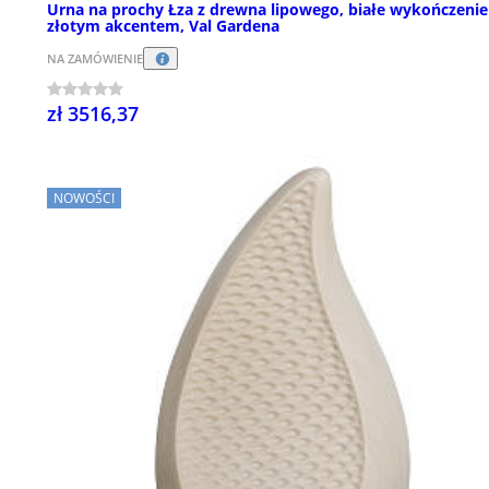
Urna na prochy Łza z drewna lipowego, białe wykończenie
złotym akcentem, Val Gardena
NA ZAMÓWIENIE
zł 3516,37
NOWOŚCI