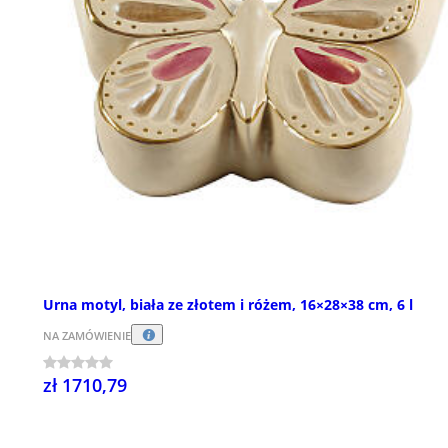
Urna motyl, biała ze złotem i różem, 16×28×38 cm, 6 l
NA ZAMÓWIENIE
zł 1710,79