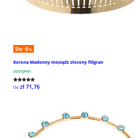
Do -5
%
Korona Madonny mosiądz złocony filigran
DOSTĘPNY
zł 71,76
Od