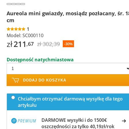
Aureola mini gwiazdy, mosiądz pozłacany, śr. 1
cm
1
Model:
SC000110
zł
211
zł 302,39
,67
-30%
Dostępność natychmiastowa
DODAJ DO KOSZYKA
Chciałbym otrzymać darmową wysyłkę dla tego
artykułu
DARMOWE wysyłki i do 1500€
oszczędności za tylko 40,19zł/rok