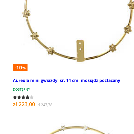
-10
%
Aureola mini gwiazdy, śr. 14 cm, mosiądz pozłacany
DOSTĘPNY
zł 223,00
zł 247,78