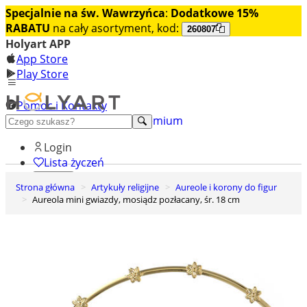
Specjalnie na św. Wawrzyńca
:
Dodatkowe 15%
RABATU
na cały asortyment, kod:
260807
Holyart APP
App Store
Play Store
Pomoc i Kontakty
+48 222 922 860
Odkryj premium
Login
Lista życzeń
Strona główna
Artykuły religijne
Aureole i korony do figur
0
Aureola mini gwiazdy, mosiądz pozłacany, śr. 18 cm
Koszyk