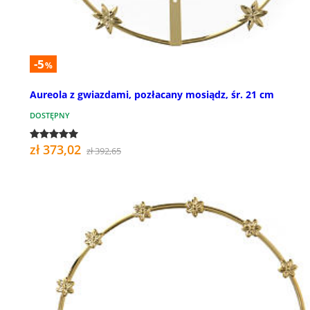
-5
%
Aureola z gwiazdami, pozłacany mosiądz, śr. 21 cm
DOSTĘPNY
zł 373,02
zł 392,65