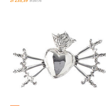
zł 235,39
zł 247,78