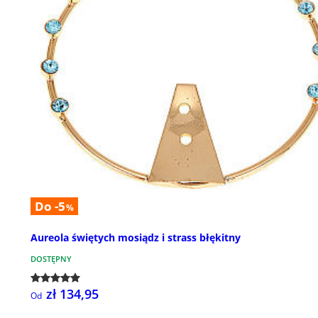
Do -5
%
Aureola świętych mosiądz i strass błękitny
DOSTĘPNY
zł 134,95
Od