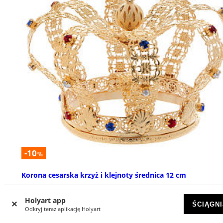
-10
%
Korona cesarska krzyż i klejnoty średnica 12 cm
DOSTĘPNY
Holyart app
ŚCIĄGNI
Odkryj teraz aplikację Holyart
zł 1701,93
zł 1891,04