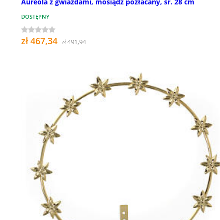
Aureola z gwiazdami, mosiądz pozłacany, śr. 28 cm
DOSTĘPNY
zł 467,34
zł 491,94