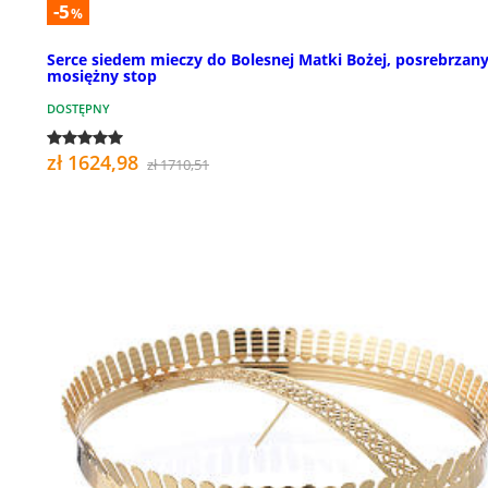
-5
%
Serce siedem mieczy do Bolesnej Matki Bożej, posrebrzan
mosiężny stop
DOSTĘPNY
zł 1624,98
zł 1710,51