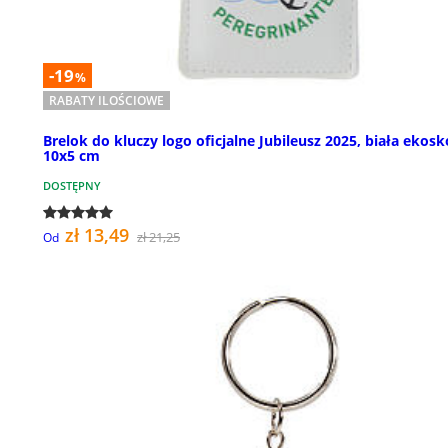
-19
%
RABATY ILOŚCIOWE
Brelok do kluczy logo oficjalne Jubileusz 2025, biała ekosk
10x5 cm
DOSTĘPNY
zł 13,49
zł 21,25
Od