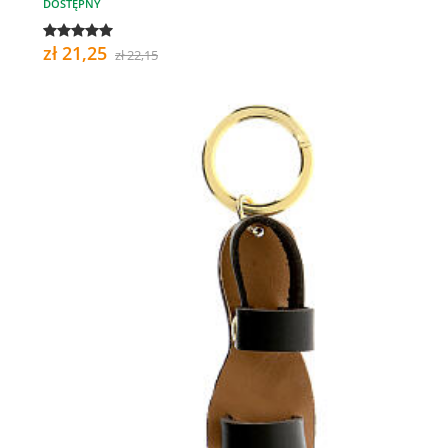
DOSTĘPNY
zł 21,25
zł 22,15