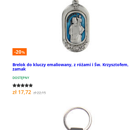
-20
%
Brelok do kluczy emaliowany, z różami i Św. Krzysztofem,
zamak
DOSTĘPNY
zł 17,72
zł 22,15