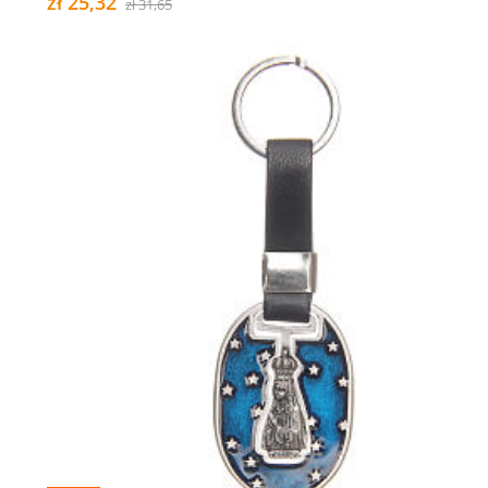
zł 25,32
zł 31,65