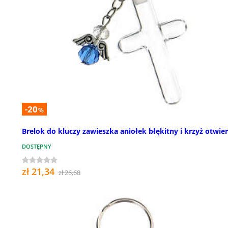
-20
%
Brelok do kluczy zawieszka aniołek błękitny i krzyż otwie
DOSTĘPNY
zł 21,34
zł 26,68