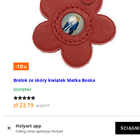
-10
%
Brelok ze skóry kwiatek Matka Boska
DOSTĘPNY
zł 23,19
zł 25,77
Holyart app
ŚCIĄGNI
Odkryj teraz aplikację Holyart