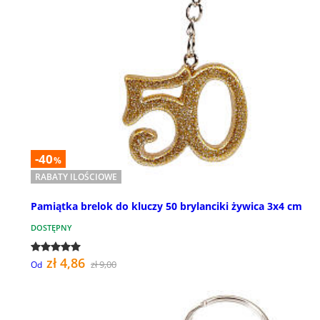
-40
%
RABATY ILOŚCIOWE
Pamiątka brelok do kluczy 50 brylanciki żywica 3x4 cm
DOSTĘPNY
zł 4,86
zł 9,00
Od