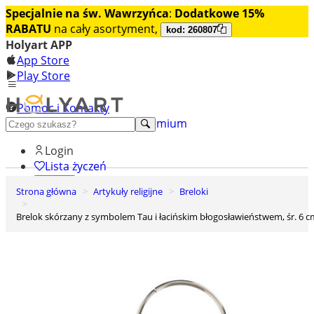
Specjalnie na św. Wawrzyńca
:
Dodatkowe 15%
RABATU
na cały asortyment,
kod: 260807
Holyart APP
App Store
Play Store
Pomoc i Kontakty
+48 222 922 860
Odkryj premium
Login
Lista życzeń
Strona główna
Artykuły religijne
Breloki
0
Koszyk
Brelok skórzany z symbolem Tau i łacińskim błogosławieństwem, śr. 6 c