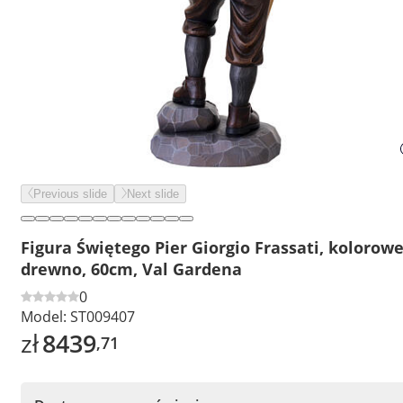
Previous slide
Next slide
Figura Świętego Pier Giorgio Frassati, kolorow
drewno, 60cm, Val Gardena
0
Model:
ST009407
zł
8439
,71