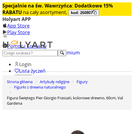
Specjalnie na św. Wawrzyńca
:
Dodatkowe 15%
RABATU
na cały asortyment,
kod: 260807
Holyart APP
App Store
Play Store
Pomoc i Kontakty
+48 222 922 860
Odkryj premium
Login
Lista życzeń
Strona główna
Artykuły religijne
Figury
0
Figurki z drewna naturalnego
Koszyk
Figura Świętego Pier Giorgio Frassati, kolorowe drewno, 60cm, Val
Gardena