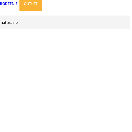
ARODZENIE
OUTLET
 naturalne