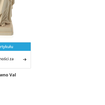
rtykułu
ości za
wno Val