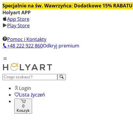
Specjalnie na św. Wawrzyńca
:
Dodatkowe 15% RABATU
Holyart APP
App Store
Play Store
Pomoc i Kontakty
+48 222 922 860
Odkryj premium
Login
Lista życzeń
0
Koszyk