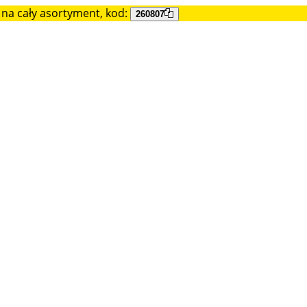
na cały asortyment, kod:
260807