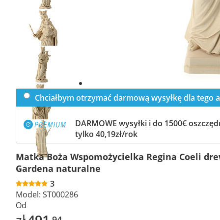
Previous
slide
Next
slide
Chciałbym otrzymać darmową wysyłkę dla tego a
DARMOWE wysyłki i do 1500€ oszczędn
tylko 40,19zł/rok
Matka Boża Wspomożycielka Regina Coeli dre
Gardena naturalne
3
Model:
ST000286
Od
zł
491
,94