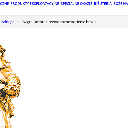
ICZNE
PRODUKTY EKSPLOATACYJNE
SPECJALNE OKAZJE
BIŻUTERIA
BOŻE N
turalnego
święta Dorota drewno różne odcienie brązu