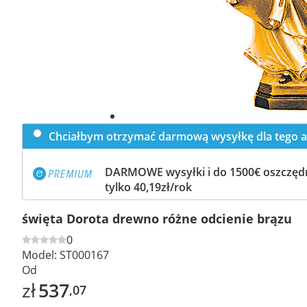
Chciałbym otrzymać darmową wysyłkę dla tego a
DARMOWE wysyłki i do 1500€ oszczędn
tylko 40,19zł/rok
święta Dorota drewno różne odcienie brązu
0
Model:
ST000167
Od
zł
537
,07