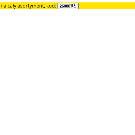
na cały asortyment, kod:
260807