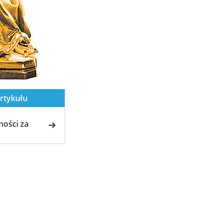
rtykułu
ości za