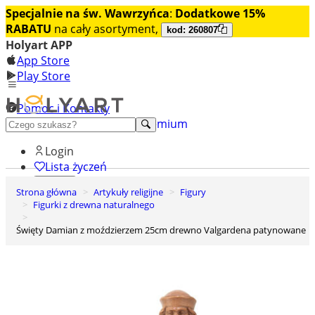
Specjalnie na św. Wawrzyńca
:
Dodatkowe 15%
RABATU
na cały asortyment,
kod: 260807
Holyart APP
App Store
Play Store
Pomoc i Kontakty
+48 222 922 860
Odkryj premium
Login
Lista życzeń
Strona główna
Artykuły religijne
Figury
0
Figurki z drewna naturalnego
Koszyk
Święty Damian z moździerzem 25cm drewno Valgardena patynowane