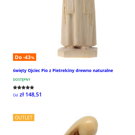
Do -43
%
święty Ojciec Pio z Pietrelciny drewno naturalne
DOSTĘPNY
zł 148,51
Od
OUTLET