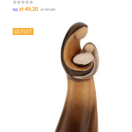
zł 49,20
zł 107,88
Od
OUTLET