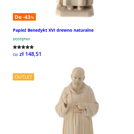
Do -43
%
Papież Benedykt XVI drewno naturalne
DOSTĘPNY
zł 148,51
Od
OUTLET