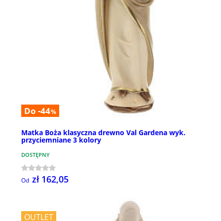
Do -44
%
Matka Boża klasyczna drewno Val Gardena wyk.
przyciemniane 3 kolory
DOSTĘPNY
zł 162,05
Od
OUTLET