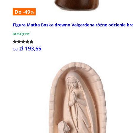
Do -49
%
Figura Matka Boska drewno Valgardena różne odcienie br
DOSTĘPNY
zł 193,65
Od