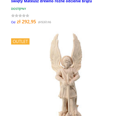
święty Mateusz drewno różne odcienie brązu
DOSTĘPNY
zł 292,95
zł 537,16
Od
OUTLET