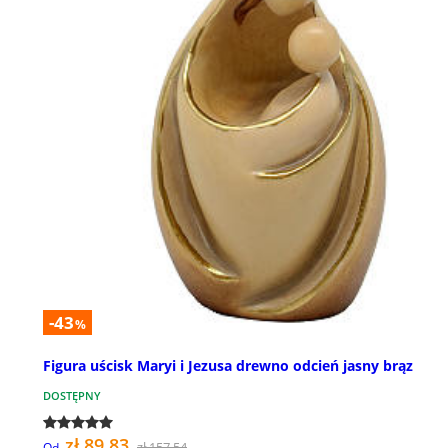
-43
%
Figura uścisk Maryi i Jezusa drewno odcień jasny brąz
DOSTĘPNY
zł 89,83
zł 157,54
Od