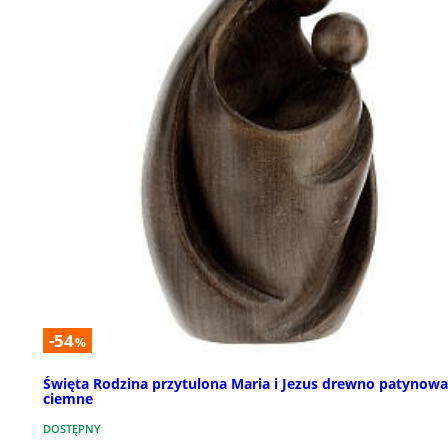
-54
%
Święta Rodzina przytulona Maria i Jezus drewno patynow
ciemne
DOSTĘPNY