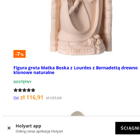
-7
%
Figura grota Matka Boska z Lourdes z Bernadettą drewno
klonowe naturalne
DOSTĘPNY
zł 116,91
zł 125,94
Od
Holyart app
ŚCIĄGNI
Odkryj teraz aplikację Holyart