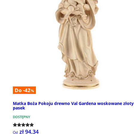
Do -42
%
Matka Boża Pokoju drewno Val Gardena woskowane złoty
pasek
DOSTĘPNY
zł 94,34
Od