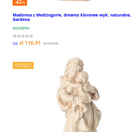
-42
%
Madonna z Medziugorie, drewno klonowe wyk. naturalne, 
Gardena
DOSTĘPNY
zł 116,91
zł 202,68
Od
OUTLET