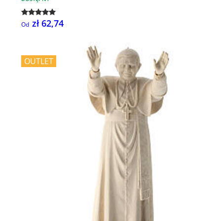
zł 62,74
Od
OUTLET