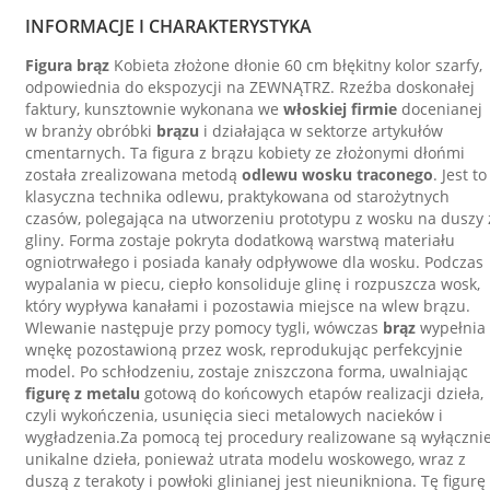
INFORMACJE I CHARAKTERYSTYKA
Figura brąz
Kobieta złożone dłonie 60 cm błękitny kolor szarfy,
odpowiednia do ekspozycji na ZEWNĄTRZ. Rzeźba doskonałej
faktury, kunsztownie wykonana we
włoskiej firmie
docenianej
w branży obróbki
brązu
i działająca w sektorze artykułów
cmentarnych. Ta figura z brązu kobiety ze złożonymi dłońmi
została zrealizowana metodą
odlewu wosku traconego
. Jest to
klasyczna technika odlewu, praktykowana od starożytnych
czasów, polegająca na utworzeniu prototypu z wosku na duszy 
gliny. Forma zostaje pokryta dodatkową warstwą materiału
ogniotrwałego i posiada kanały odpływowe dla wosku. Podczas
wypalania w piecu, ciepło konsoliduje glinę i rozpuszcza wosk,
który wypływa kanałami i pozostawia miejsce na wlew brązu.
Wlewanie następuje przy pomocy tygli, wówczas
brąz
wypełnia
wnękę pozostawioną przez wosk, reprodukując perfekcyjnie
model. Po schłodzeniu, zostaje zniszczona forma, uwalniając
figurę z metalu
gotową do końcowych etapów realizacji dzieła,
czyli wykończenia, usunięcia sieci metalowych nacieków i
wygładzenia.Za pomocą tej procedury realizowane są wyłączni
unikalne dzieła, ponieważ utrata modelu woskowego, wraz z
duszą z terakoty i powłoki glinianej jest nieunikniona. Tę figurę