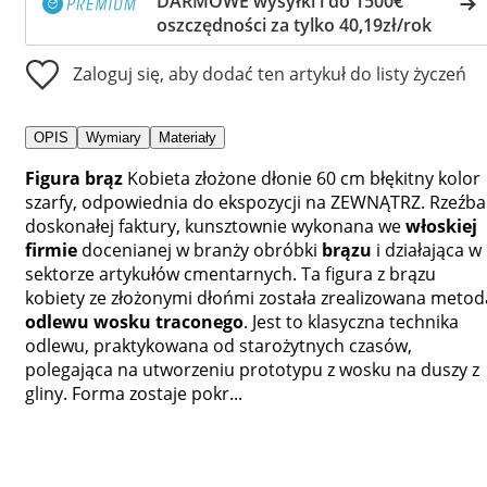
DARMOWE wysyłki i do 1500€
oszczędności za tylko 40,19zł/rok
Zaloguj się, aby dodać ten artykuł do listy życzeń
OPIS
Wymiary
Materiały
Figura brąz
Kobieta złożone dłonie 60 cm błękitny kolor
szarfy, odpowiednia do ekspozycji na ZEWNĄTRZ. Rzeźba
doskonałej faktury, kunsztownie wykonana we
włoskiej
firmie
docenianej w branży obróbki
brązu
i działająca w
sektorze artykułów cmentarnych. Ta figura z brązu
kobiety ze złożonymi dłońmi została zrealizowana metod
odlewu wosku traconego
. Jest to klasyczna technika
odlewu, praktykowana od starożytnych czasów,
polegająca na utworzeniu prototypu z wosku na duszy z
gliny. Forma zostaje pokr...