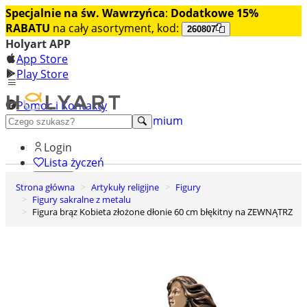
Specjalnie na św. Wawrzyńca
:
Dodatkowe 15%
RABATU
na cały asortyment, kod:
260807
Holyart APP
App Store
Play Store
Pomoc i Kontakty
+48 222 922 860
Odkryj premium
Login
Lista życzeń
Strona główna
Artykuły religijne
Figury
0
Figury sakralne z metalu
Koszyk
Figura brąz Kobieta złożone dłonie 60 cm błękitny na ZEWNĄTRZ