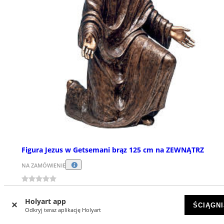
Figura Jezus w Getsemani brąz 125 cm na ZEWNĄTRZ
NA ZAMÓWIENIE
zł 192 714,28
Holyart app
ŚCIĄGNI
Odkryj teraz aplikację Holyart