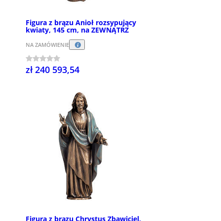
Figura z brązu Anioł rozsypujący
kwiaty, 145 cm, na ZEWNĄTRZ
NA ZAMÓWIENIE
zł 240 593,54
Figura z brązu Chrystus Zbawiciel,