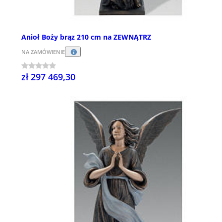
Anioł Boży brąz 210 cm na ZEWNĄTRZ
NA ZAMÓWIENIE
zł 297 469,30