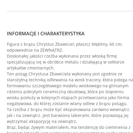
INFORMACJE I CHARAKTERYSTYKA
Figura z brązu Chrystus Zbawiciel, płaszcz błękitny, 60 cm,
odpowiednia na ZEWNĄTRZ.
Doskonałej jakości rzeźba wykonana przez włoską firmę
specjalizującą się w obróbce metalu i działającą w sektorze
artykułów cmentarnych.
Ten posąg Chrystusa Zbawiciela wykonany jest zgodnie ze
starożytną techniką odlewania na wosk tracony, która polega n
formowaniu szczegółowego modelu woskowego na glinianym
rdzeniu pokrytym ceramiczną obudową, która po stopieniu
wosku posłuży w kolejnych etapach przetwarzania jako forma
negatywowa, do której zostanie wlany odlew z brązu posągu.
Ta rzeźba z brązu może być eksponowana zarówno wewnątrz,
jak i na zewnątrz. Jest barwiona lakierami, które pozwalają jej
wytrzymać ekspozycję na zewnątrz.
Brąz, będąc żywym materiałem, ma tendencję do ciemnienia z