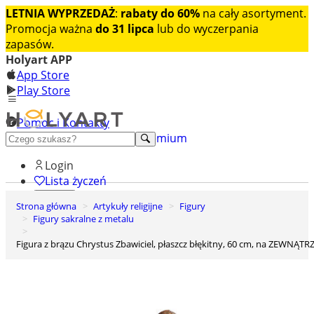
LETNIA WYPRZEDAŻ
:
rabaty do 60%
na cały asortyment.
Promocja ważna
do 31 lipca
lub do wyczerpania
zapasów.
Holyart APP
App Store
Play Store
Pomoc i Kontakty
+48 222 922 860
Odkryj premium
Login
Lista życzeń
Strona główna
Artykuły religijne
Figury
0
Figury sakralne z metalu
Koszyk
Figura z brązu Chrystus Zbawiciel, płaszcz błękitny, 60 cm, na ZEWNĄTR