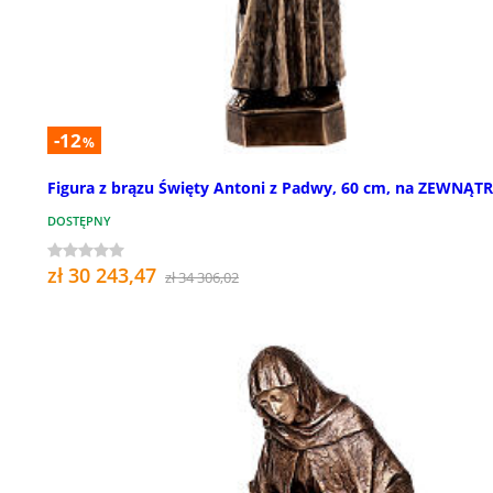
-12
%
Figura z brązu Święty Antoni z Padwy, 60 cm, na ZEWNĄT
DOSTĘPNY
zł 30 243,47
zł 34 306,02