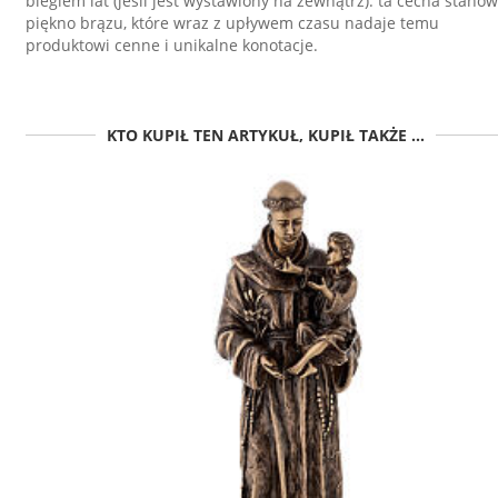
biegiem lat (jeśli jest wystawiony na zewnątrz): ta cecha stanow
piękno brązu, które wraz z upływem czasu nadaje temu
produktowi cenne i unikalne konotacje.
KTO KUPIŁ TEN ARTYKUŁ, KUPIŁ TAKŻE ...