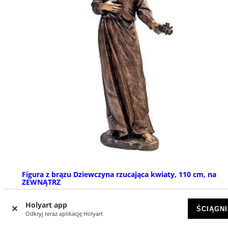
Figura z brązu Dziewczyna rzucająca kwiaty, 110 cm, na
ZEWNĄTRZ
NA ZAMÓWIENIE
Holyart app
ŚCIĄGNI
Odkryj teraz aplikację Holyart
zł 140 383,85