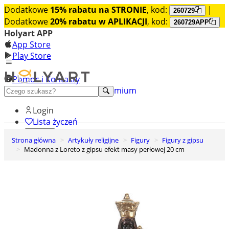
Dodatkowe
15% rabatu na STRONIE
, kod:
|
260729
Dodatkowe
20% rabatu w APLIKACJI
, kod:
260729APP
Holyart APP
App Store
Play Store
Pomoc i Kontakty
+48 222 922 860
Odkryj premium
Login
Lista życzeń
Strona główna
Artykuły religijne
Figury
Figury z gipsu
0
Madonna z Loreto z gipsu efekt masy perłowej 20 cm
Koszyk