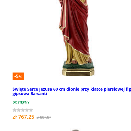
-5
%
Święte Serce Jezusa 60 cm dłonie przy klatce piersiowej fi
gipsowa Barsanti
DOSTĘPNY
zł 767,25
zł 807,87