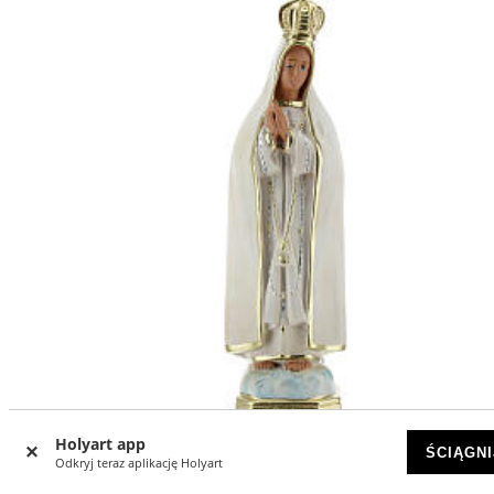
-11
Holyart app
%
ŚCIĄGNI
Odkryj teraz aplikację Holyart
Matka Boża Fatimska figura gipsowa 20 cm malowana ręc