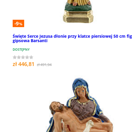
-9
%
Święte Serce Jezusa dłonie przy klatce piersiowej 50 cm fi
gipsowa Barsanti
DOSTĘPNY
zł 446,81
zł 491,94