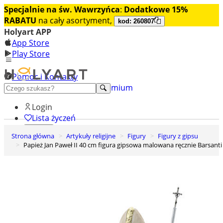
Specjalnie na św. Wawrzyńca
:
Dodatkowe 15%
RABATU
na cały asortyment,
kod: 260807
Holyart APP
App Store
Play Store
Pomoc i Kontakty
+48 222 922 860
Odkryj premium
Login
Lista życzeń
Strona główna
Artykuły religijne
Figury
Figury z gipsu
0
Papież Jan Paweł II 40 cm figura gipsowa malowana ręcznie Barsanti
Koszyk