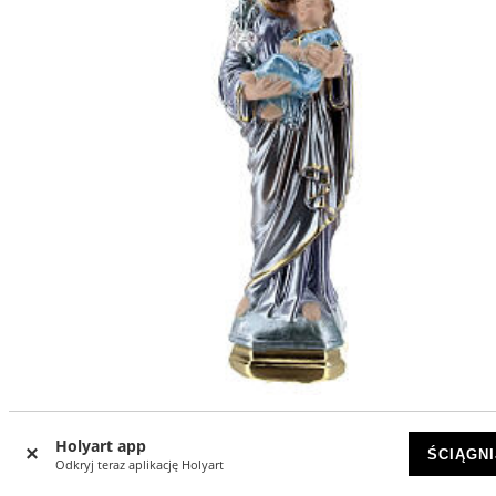
Święty Józef 15 cm gips efekt masy perłowej
Holyart app
ŚCIĄGNI
DOSTĘPNY
Odkryj teraz aplikację Holyart