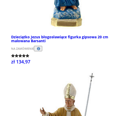
Dzieciątko Jezus błogosławiące figurka gipsowa 20 cm
malowana Barsanti
NA ZAMÓWIENIE
zł 134,97