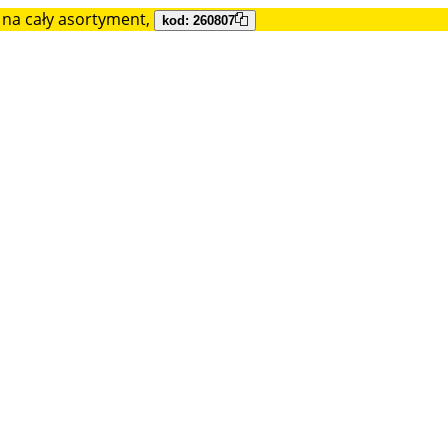
na cały asortyment,
kod: 260807