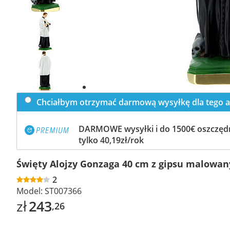
Previous
slide
Next
slide
Chciałbym otrzymać darmową wysyłkę dla tego a
DARMOWE wysyłki i do 1500€ oszczędn
tylko 40,19zł/rok
Święty Alojzy Gonzaga 40 cm z gipsu malowan
2
Model:
ST007366
zł
243
,26