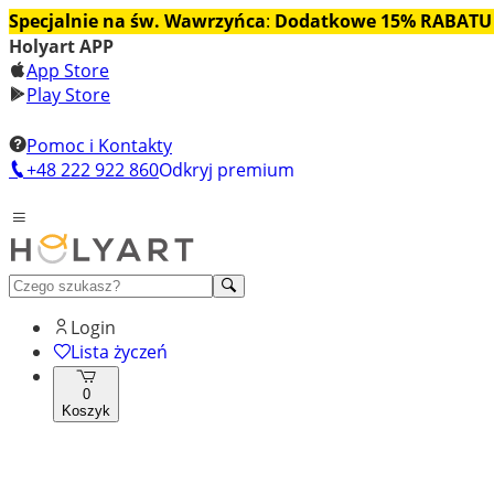
Specjalnie na św. Wawrzyńca
:
Dodatkowe 15% RABATU
Holyart APP
App Store
Play Store
Pomoc i Kontakty
+48 222 922 860
Odkryj premium
Login
Lista życzeń
0
Koszyk