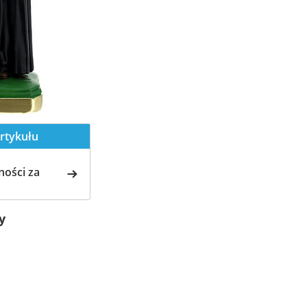
rtykułu
ości za
y