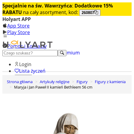
Specjalnie na św. Wawrzyńca
:
Dodatkowe 15%
RABATU
na cały asortyment, kod:
260807
Holyart APP
App Store
Play Store
Pomoc i Kontakty
+48 222 922 860
Odkryj premium
Login
Lista życzeń
Strona główna
Artykuły religijne
Figury
Figury z kamienia
0
Maryja i Jan Paweł II kamień Bethleem 56 cm
Koszyk