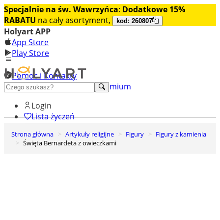
Specjalnie na św. Wawrzyńca
:
Dodatkowe 15%
RABATU
na cały asortyment,
kod: 260807
Holyart APP
App Store
Play Store
Pomoc i Kontakty
+48 222 922 860
Odkryj premium
Login
Lista życzeń
Strona główna
Artykuły religijne
Figury
Figury z kamienia
0
Święta Bernardeta z owieczkami
Koszyk