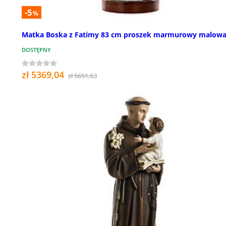
-5
%
Matka Boska z Fatimy 83 cm proszek marmurowy malow
DOSTĘPNY
zł 5369,04
zł 5651,63