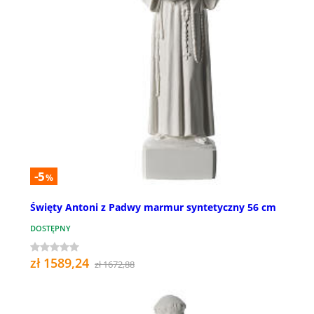
-5
%
Święty Antoni z Padwy marmur syntetyczny 56 cm
DOSTĘPNY
zł 1589,24
zł 1672,88