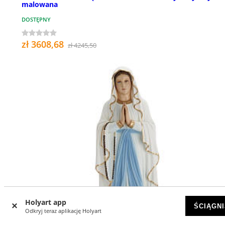
malowana
DOSTĘPNY
zł 3608,68
zł 4245,50
Holyart app
ŚCIĄGNI
Odkryj teraz aplikację Holyart