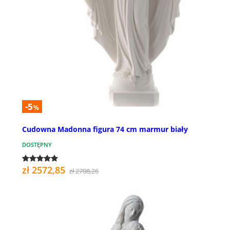
-5
%
Cudowna Madonna figura 74 cm marmur biały
DOSTĘPNY
zł 2572,85
zł 2708,26