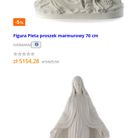
-5
%
Figura Pieta proszek marmurowy 70 cm
NIEBAWEM
zł 5154,28
zł 5425,56