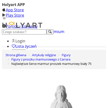
Holyart APP
App Store
Play Store
Pomoc i Kontakty
+48 222 922 860
Odkryj premium
Login
Lista życzeń
Strona główna
Artykuły religijne
Figury
0
Figury z proszku marmurowego z Carrara
Koszyk
Najświętsze Serce marmur proszek marmurowy biały 75