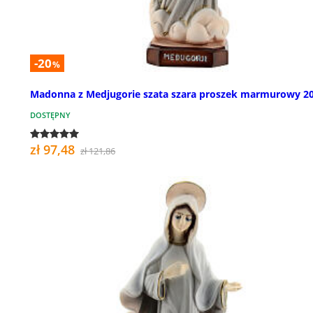
-20
%
Madonna z Medjugorie szata szara proszek marmurowy 2
DOSTĘPNY
zł 97,48
zł 121,86