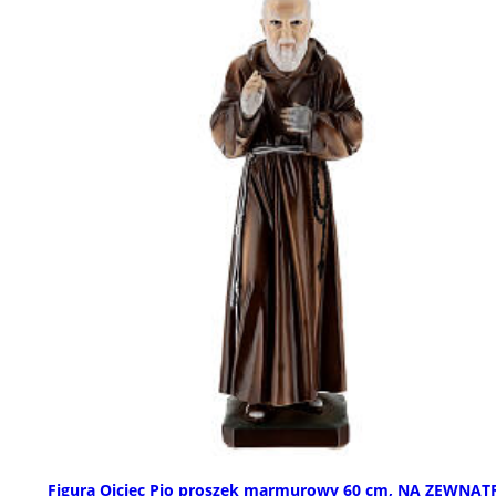
Figura Ojciec Pio proszek marmurowy 60 cm, NA ZEWNĄT