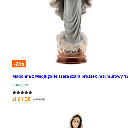
-20
%
Madonna z Medjugorie szata szara proszek marmurowy 1
DOSTĘPNY
zł 61,38
zł 76,72