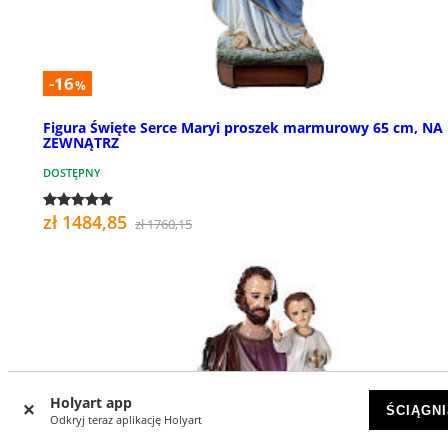
-16
%
Figura Święte Serce Maryi proszek marmurowy 65 cm, NA
ZEWNĄTRZ
DOSTĘPNY
zł 1484,85
zł 1760,15
Holyart app
ŚCIĄGNI
Odkryj teraz aplikację Holyart