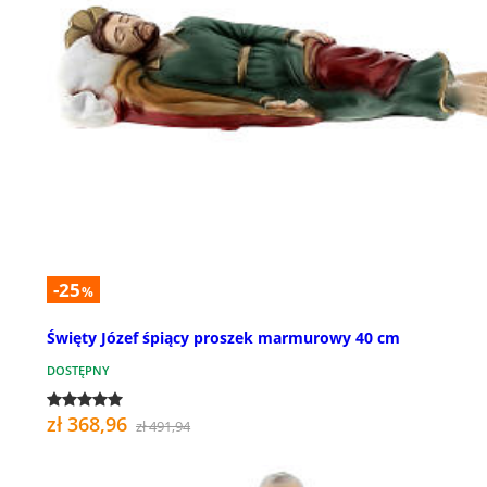
-25
%
Święty Józef śpiący proszek marmurowy 40 cm
DOSTĘPNY
zł 368,96
zł 491,94