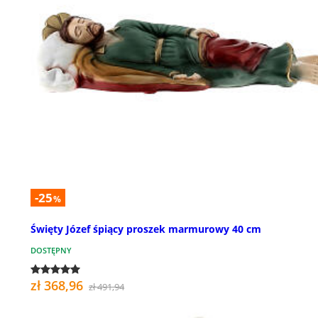
-25
%
Święty Józef śpiący proszek marmurowy 40 cm
DOSTĘPNY
zł 368,96
zł 491,94