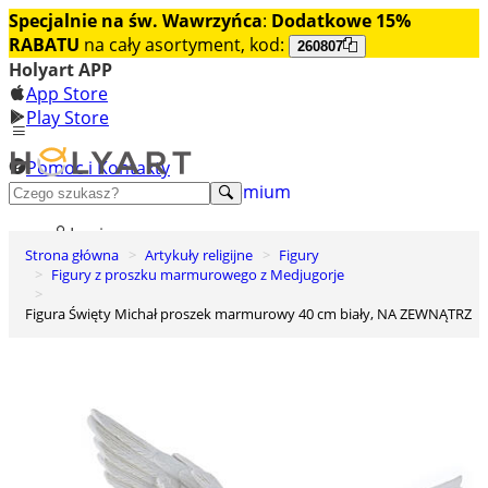
Specjalnie na św. Wawrzyńca
:
Dodatkowe 15%
RABATU
na cały asortyment, kod:
260807
Holyart APP
App Store
Play Store
Pomoc i Kontakty
+48 222 922 860
Odkryj premium
Login
Strona główna
Artykuły religijne
Figury
Lista życzeń
Figury z proszku marmurowego z Medjugorje
0
Figura Święty Michał proszek marmurowy 40 cm biały, NA ZEWNĄTRZ
Koszyk