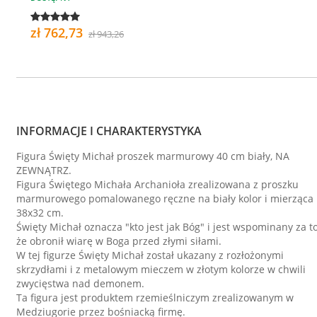
zł 762,73
zł 943,26
INFORMACJE I CHARAKTERYSTYKA
Figura Święty Michał proszek marmurowy 40 cm biały, NA
ZEWNĄTRZ.
Figura Świętego Michała Archanioła zrealizowana z proszku
marmurowego pomalowanego ręczne na biały kolor i mierząca
38x32 cm.
Święty Michał oznacza "kto jest jak Bóg" i jest wspominany za to
że obronił wiarę w Boga przed złymi siłami.
W tej figurze Święty Michał został ukazany z rozłożonymi
skrzydłami i z metalowym mieczem w złotym kolorze w chwili
zwycięstwa nad demonem.
Ta figura jest produktem rzemieślniczym zrealizowanym w
Medziugorie przez bośniacką firmę.