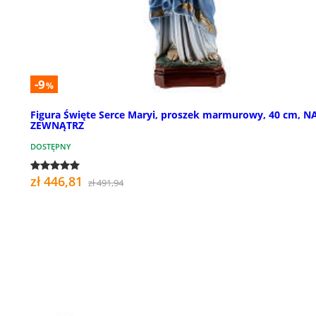
-9
%
Figura Święte Serce Maryi, proszek marmurowy, 40 cm, N
ZEWNĄTRZ
DOSTĘPNY
zł 446,81
zł 491,94