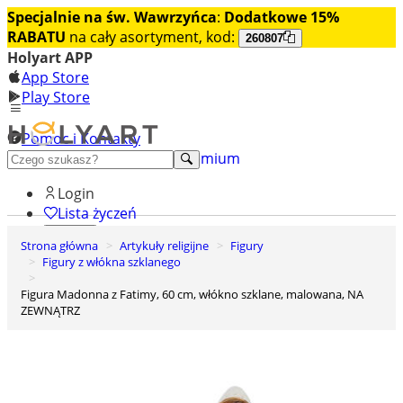
Specjalnie na św. Wawrzyńca
:
Dodatkowe 15%
RABATU
na cały asortyment, kod:
260807
Holyart APP
App Store
Play Store
Pomoc i Kontakty
+48 222 922 860
Odkryj premium
Login
Lista życzeń
Strona główna
Artykuły religijne
Figury
0
Figury z włókna szklanego
Koszyk
Figura Madonna z Fatimy, 60 cm, włókno szklane, malowana, NA
ZEWNĄTRZ