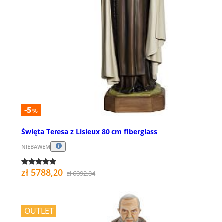
-5
%
Święta Teresa z Lisieux 80 cm fiberglass
NIEBAWEM
zł 5788,20
zł 6092,84
OUTLET