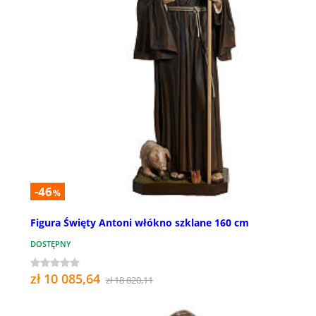
-46
%
Figura Święty Antoni włókno szklane 160 cm
DOSTĘPNY
zł 10 085,64
zł 18 820,11