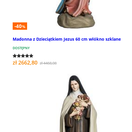
-40
%
Madonna z Dzieciątkiem Jezus 60 cm włókno szklane
DOSTĘPNY
zł 2662,80
zł 4468,08