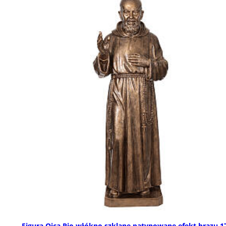
Figura Ojca Pio włókno szklane patynowane efekt brązu 1