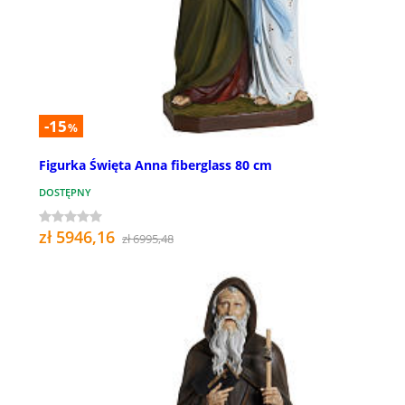
-15
%
Figurka Święta Anna fiberglass 80 cm
DOSTĘPNY
zł 5946,16
zł 6995,48