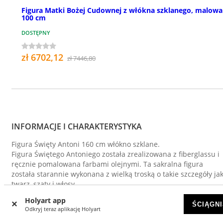
Figura Matki Bożej Cudownej z włókna szklanego, malowa
100 cm
DOSTĘPNY
zł 6702,12
zł 7446,80
INFORMACJE I CHARAKTERYSTYKA
Figura Święty Antoni 160 cm włókno szklane.
Figura Świętego Antoniego została zrealizowana z fiberglassu i
ręcznie pomalowana farbami olejnymi. Ta sakralna figura
została starannie wykonana z wielką troską o takie szczegóły jak
twarz, szaty i włosy.
Ta figura nie jest ciężka, przez co podczas procesji jest wygodn
Holyart app
ją nieść. Nie zaleca się pozostawianie jej na zewnątrz, poniewa
ŚCIĄGNI
Odkryj teraz aplikację Holyart
niepogoda mogłaby pozbawić ją koloru. Aby można było