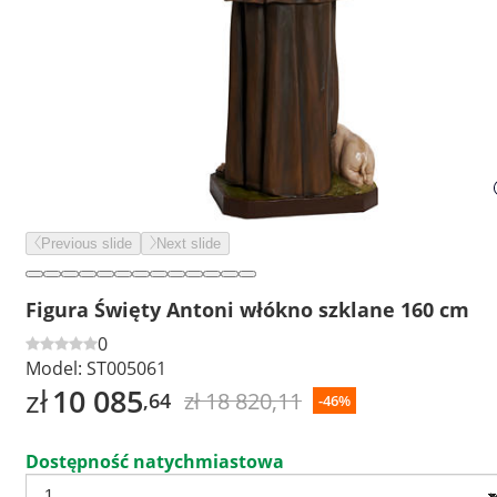
Previous slide
Next slide
Figura Święty Antoni włókno szklane 160 cm
0
Model:
ST005061
zł
10 085
zł 18 820,11
,64
-46%
Dostępność natychmiastowa