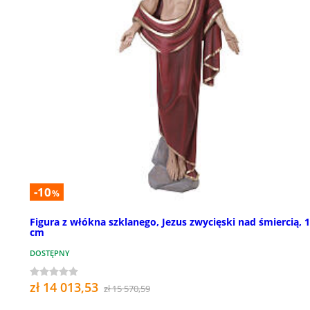
-10
%
Figura z włókna szklanego, Jezus zwycięski nad śmiercią, 
cm
DOSTĘPNY
zł 14 013,53
zł 15 570,59