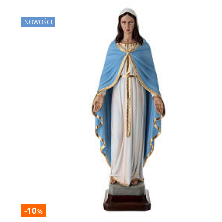
NOWOŚCI
-10
%