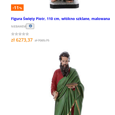
-11
%
Figura Święty Piotr, 110 cm, włókno szklane, malowana
NIEBAWEM
zł 6273,37
zł 7085,75