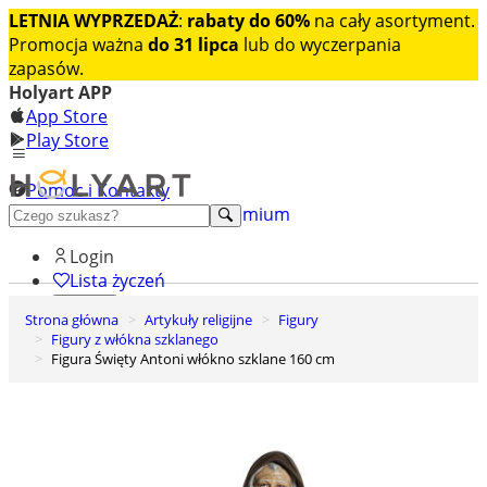
LETNIA WYPRZEDAŻ
:
rabaty do 60%
na cały asortyment.
Promocja ważna
do 31 lipca
lub do wyczerpania
zapasów.
Holyart APP
App Store
Play Store
Pomoc i Kontakty
+48 222 922 860
Odkryj premium
Login
Lista życzeń
Strona główna
Artykuły religijne
Figury
0
Figury z włókna szklanego
Koszyk
Figura Święty Antoni włókno szklane 160 cm