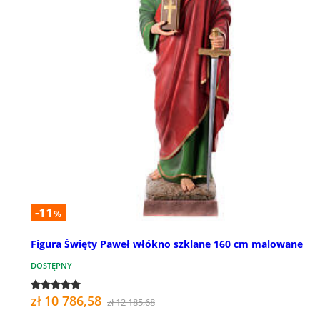
-11
%
Figura Święty Paweł włókno szklane 160 cm malowane
DOSTĘPNY
zł 10 786,58
zł 12 185,68