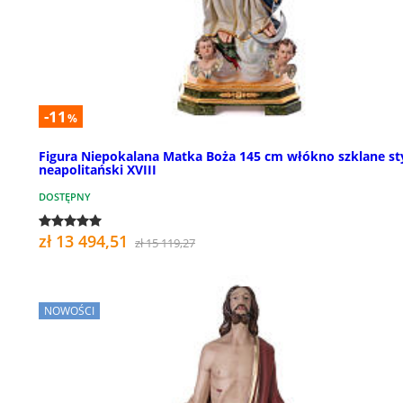
-11
%
Figura Niepokalana Matka Boża 145 cm włókno szklane st
neapolitański XVIII
DOSTĘPNY
zł 13 494,51
zł 15 119,27
NOWOŚCI