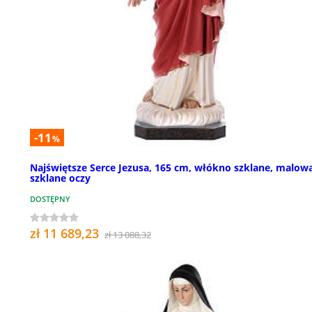
-11
%
Najświętsze Serce Jezusa, 165 cm, włókno szklane, malow
szklane oczy
DOSTĘPNY
zł 11 689,23
zł 13 088,32